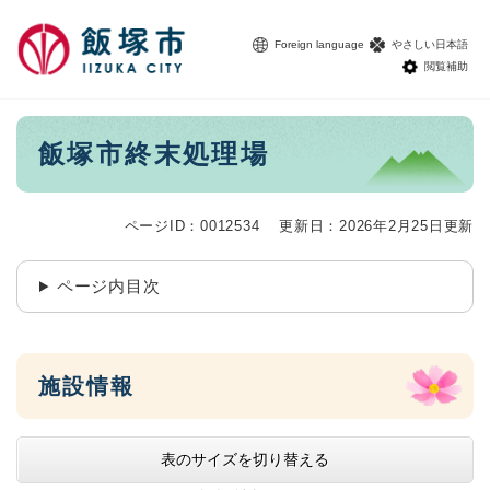
ペ
メニューを飛ばして本文へ
ー
Foreign language
やさしい日本語
ジ
閲覧補助
の
先
頭
本
飯塚市終末処理場
で
文
す
。
ページID：0012534
更新日：2026年2月25日更新
ページ内目次
施設情報
表のサイズを切り替える