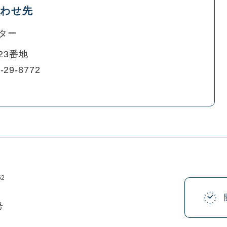
わせ先
ター
23番地
-29-8772
52
号