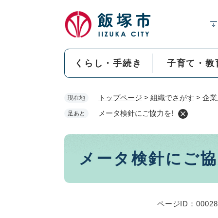
ペ
ー
ジ
の
先
くらし・手続き
子育て・教
頭
で
す
トップページ
>
組織でさがす
>
企業
現在地
。
メータ検針にご協力を!
足あと
本
メータ検針にご協
文
ページID：00028