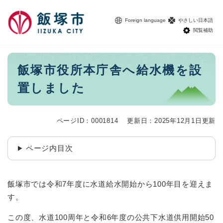
ペ
メニューを飛ばして本文へ
ー
Foreign language
やさしい日本語
ジ
閲覧補助
の
先
頭
本
飯塚市役所本庁舎へ給水機を設
で
文
す
置しました
。
ページID：0001814
更新日：2025年12月1日更新
ページ内目次
飯塚市では令和7年度に水道給水開始から100年目を迎えま
す。
この度、水道100周年と令和6年度の公共下水道供用開始50