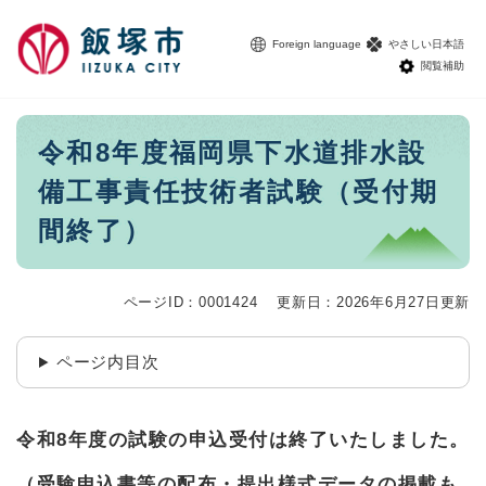
ペ
メニューを飛ばして本文へ
ー
Foreign language
やさしい日本語
ジ
閲覧補助
の
先
頭
本
令和8年度福岡県下水道排水設
で
文
す
備工事責任技術者試験（受付期
。
間終了）
ページID：0001424
更新日：2026年6月27日更新
ページ内目次
令和8年度の試験の申込受付は終了いたしました。
（受験申込書等の配布・提出様式データの掲載も