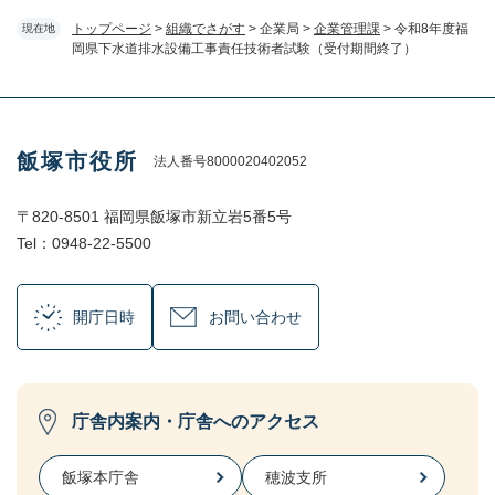
トップページ
>
組織でさがす
>
企業局
>
企業管理課
>
令和8年度福
現在地
岡県下水道排水設備工事責任技術者試験（受付期間終了）
飯塚市役所
法人番号8000020402052
〒820-8501 福岡県飯塚市新立岩5番5号
Tel：0948-22-5500
開庁日時
お問い合わせ
庁舎内案内・庁舎へのアクセス
飯塚本庁舎
穂波支所