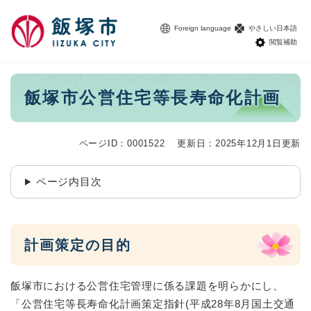
ペ
メニューを飛ばして本文へ
ー
Foreign language
やさしい日本語
ジ
閲覧補助
の
先
頭
本
飯塚市公営住宅等長寿命化計画
で
文
す
。
ページID：0001522
更新日：2025年12月1日更新
ページ内目次
計画策定の目的
飯塚市における公営住宅管理に係る課題を明らかにし、
「公営住宅等長寿命化計画策定指針(平成28年8月国土交通