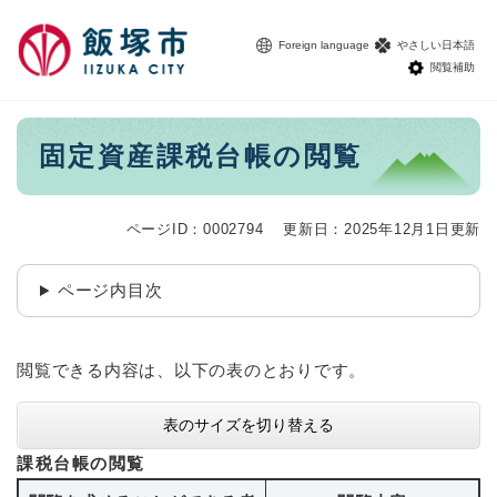
ペ
メニューを飛ばして本文へ
ー
Foreign language
やさしい日本語
ジ
閲覧補助
の
先
頭
本
固定資産課税台帳の閲覧
で
文
す
。
ページID：0002794
更新日：2025年12月1日更新
ページ内目次
閲覧できる内容は、以下の表のとおりです。
表のサイズを切り替える
課税台帳の閲覧