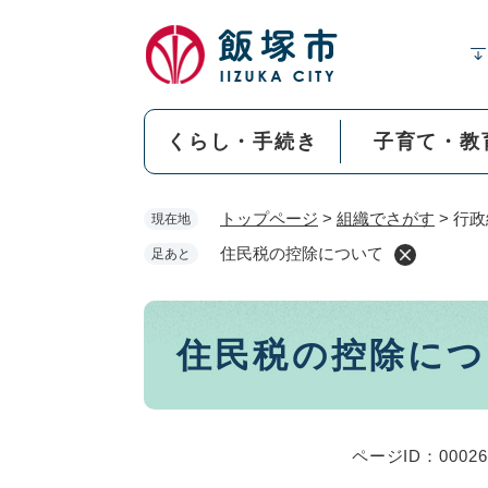
ペ
ー
ジ
の
先
くらし・手続き
子育て・教
頭
で
す
トップページ
>
組織でさがす
>
行政
現在地
。
住民税の控除について
足あと
本
住民税の控除につ
文
ページID：00026