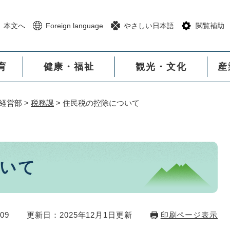
メニューを飛ばして本文へ
本文へ
Foreign language
やさしい日本語
閲覧補助
育
健康・福祉
観光・文化
産
経営部
>
税務課
>
住民税の控除について
いて
09
更新日：2025年12月1日更新
印刷ページ表示