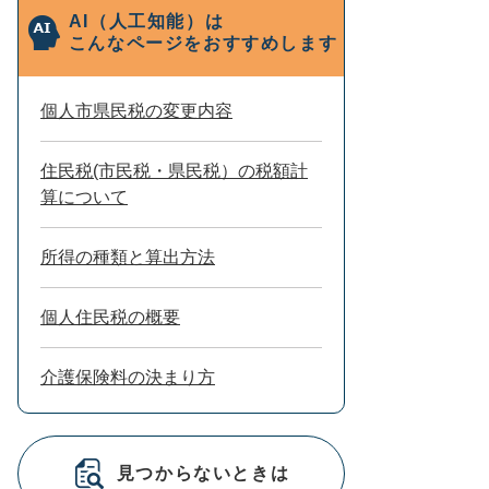
AI（人工知能）は
こんなページをおすすめします
個人市県民税の変更内容
住民税(市民税・県民税）の税額計
算について
所得の種類と算出方法
個人住民税の概要
介護保険料の決まり方
見つからないときは