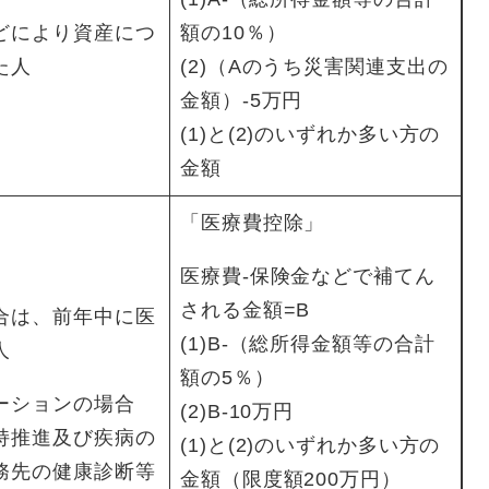
どにより資産につ
額の10％）
た人
(2)（Aのうち災害関連支出の
金額）-5万円
(1)と(2)のいずれか多い方の
金額
「医療費控除」
医療費-保険金などで補てん
される金額=B
合は、前年中に医
(1)B-（総所得金額等の合計
人
額の5％）
ーションの場合
(2)B-10万円
持推進及び疾病の
(1)と(2)のいずれか多い方の
務先の健康診断等
金額（限度額200万円）