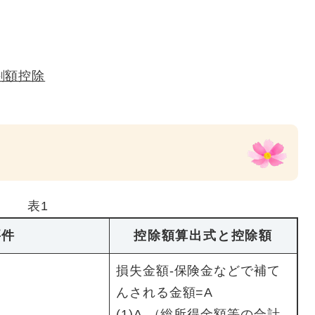
割額控除
表1
要件
控除額算出式と控除額
損失金額-保険金などで補て
んされる金額=A
(1)A-（総所得金額等の合計