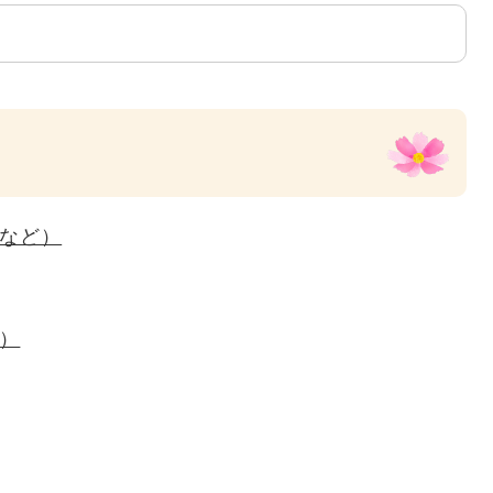
除など）
ど）