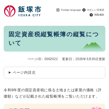
ペ
メニューを飛ばして本文へ
ー
Foreign language
やさしい日本語
ジ
閲覧補助
の
先
頭
本
固定資産税縦覧帳簿の縦覧につ
で
文
す
いて
。
ページID：0002022
更新日：2026年3月30日更新
ページ内目次
令和8年度の固定資産税に係る土地または家屋の価格（評
価額）などが記載された縦覧帳簿をご覧いただけます。