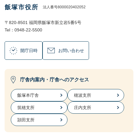
飯塚市役所
法人番号8000020402052
〒820-8501 福岡県飯塚市新立岩5番5号
Tel：0948-22-5500
開庁日時
お問い合わせ
庁舎内案内・庁舎へのアクセス
飯塚本庁舎
穂波支所
筑穂支所
庄内支所
頴田支所