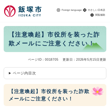
ペ
メニューを飛ばして本文へ
ー
Foreign language
やさしい日本語
ジ
閲覧補助
の
先
頭
本
【注意喚起】市役所を装った詐
で
文
す
欺メールにご注意ください！
。
ページID：0018705
更新日：2026年5月15日更新
ページ内目次
【注意喚起】市役所を装った詐欺
メールにご注意ください！