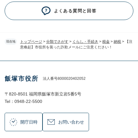
よくある質問と回答
トップページ
>
分類でさがす
>
くらし・手続き
>
税金
>
納税
>
【注
現在地
意喚起】市役所を装った詐欺メールにご注意ください！
飯塚市役所
法人番号8000020402052
〒820-8501 福岡県飯塚市新立岩5番5号
Tel：0948-22-5500
開庁日時
お問い合わせ