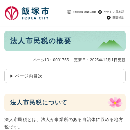
ペ
メニューを飛ばして本文へ
ー
Foreign language
やさしい日本語
ジ
閲覧補助
の
先
頭
本
法人市民税の概要
で
文
す
。
ページID：0001755
更新日：2025年12月1日更新
ページ内目次
法人市民税について
法人市民税とは、法人が事業所のある自治体に収める地方
税です。