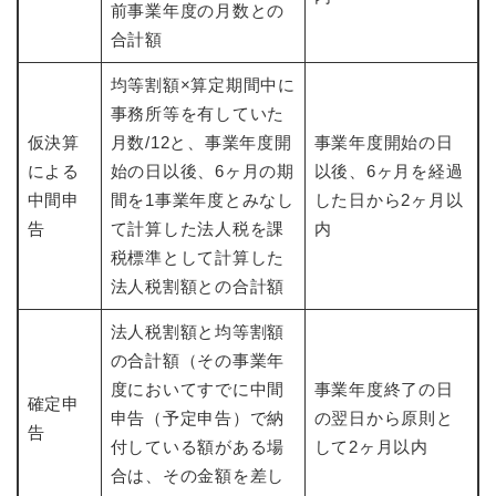
前事業年度の月数との
合計額
均等割額×算定期間中に
事務所等を有していた
仮決算
月数/12と、事業年度開
事業年度開始の日
による
始の日以後、6ヶ月の期
以後、6ヶ月を経過
中間申
間を1事業年度とみなし
した日から2ヶ月以
告
て計算した法人税を課
内
税標準として計算した
法人税割額との合計額
法人税割額と均等割額
の合計額（その事業年
度においてすでに中間
事業年度終了の日
確定申
申告（予定申告）で納
の翌日から原則と
告
付している額がある場
して2ヶ月以内
合は、その金額を差し