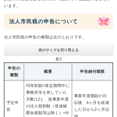
います。
法人市民税の申告について
法人市民税の申告の種類は次のとおりです。
表のサイズを切り替える
表2
申告の
概要
申告納付期限
種類
均等割額×算定期間中に
事務所等を有していた
事業年度開始の日
月数/12と、前事業年度
予定申
以後、6ヶ月を経過
の法人税割額（使途秘
告
した日から2ヶ月以
匿金税額等は除く）×6/
内