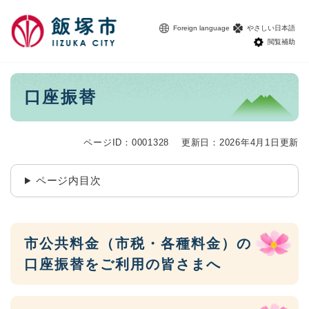
ペ
メニューを飛ばして本文へ
ー
Foreign language
やさしい日本語
ジ
閲覧補助
の
先
頭
本
口座振替
で
文
す
。
ページID：0001328
更新日：2026年4月1日更新
ページ内目次
市公共料金（市税・各種料金）の
口座振替をご利用の皆さまへ