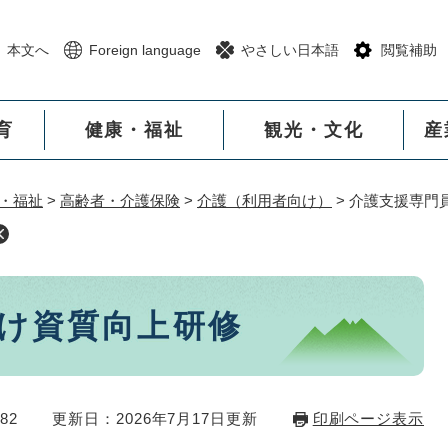
メニューを飛ばして本文へ
本文へ
Foreign language
やさしい日本語
閲覧補助
育
健康・福祉
観光・文化
産
・福祉
>
高齢者・介護保険
>
介護（利用者向け）
>
介護支援専門
け資質向上研修
82
更新日：2026年7月17日更新
印刷ページ表示