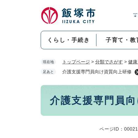
ペ
ー
ジ
の
先
くらし・手続き
子育て・教
頭
で
す
トップページ
>
分類でさがす
>
健康
現在地
。
介護支援専門員向け資質向上研修
足あと
本
介護支援専門員向
文
ページID：00021