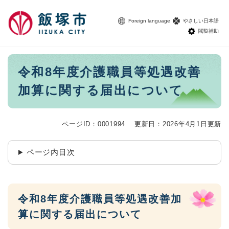
ペ
メニューを飛ばして本文へ
ー
Foreign language
やさしい日本語
ジ
閲覧補助
の
先
頭
本
令和8年度介護職員等処遇改善
で
文
す
加算に関する届出について
。
ページID：0001994
更新日：2026年4月1日更新
ページ内目次
令和8年度介護職員等処遇改善加
算に関する届出について