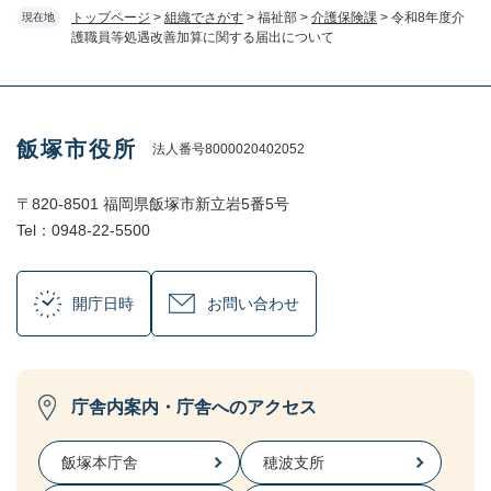
トップページ
>
組織でさがす
>
福祉部
>
介護保険課
>
令和8年度介
現在地
護職員等処遇改善加算に関する届出について
飯塚市役所
法人番号8000020402052
〒820-8501 福岡県飯塚市新立岩5番5号
Tel：0948-22-5500
開庁日時
お問い合わせ
庁舎内案内・庁舎へのアクセス
飯塚本庁舎
穂波支所