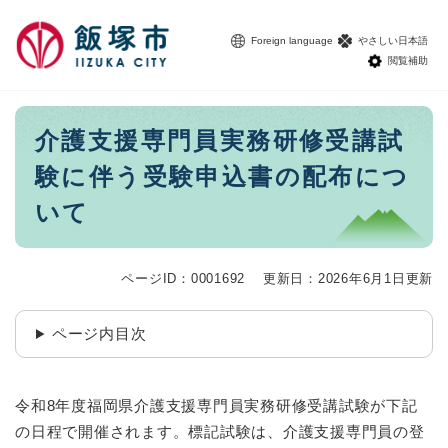
ペ
メニューを飛ばして本文へ
ー
Foreign language
やさしい日本語
ジ
閲覧補助
の
先
頭
本
介護支援専門員実務研修受講試
で
文
す
験に伴う受験申込書の配布につ
。
いて
ページID：0001692
更新日：2026年6月1日更新
ページ内目次
令和8年度福岡県介護支援専門員実務研修受講試験が下記
の日程で開催されます。標記試験は、介護支援専門員の登