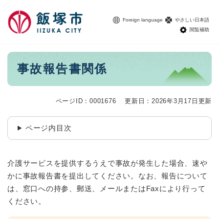
ペ
メニューを飛ばして本文へ
ー
Foreign language
やさしい日本語
ジ
閲覧補助
の
先
頭
本
事故報告書関係
で
文
す
。
ページID：0001676
更新日：2026年3月17日更新
ページ内目次
介護サービスを提供するうえで事故が発生した場合、速や
かに事故報告書を提出してください。なお、報告について
は、窓口への持参、郵送、メールまたはFaxにより行って
ください。