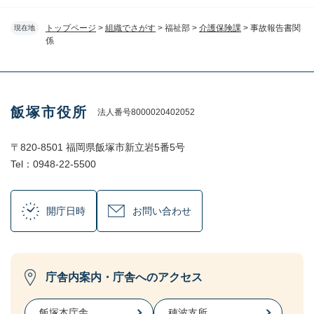
トップページ
>
組織でさがす
>
福祉部
>
介護保険課
>
事故報告書関
現在地
係
飯塚市役所
法人番号8000020402052
〒820-8501 福岡県飯塚市新立岩5番5号
Tel：0948-22-5500
開庁日時
お問い合わせ
庁舎内案内・庁舎へのアクセス
飯塚本庁舎
穂波支所