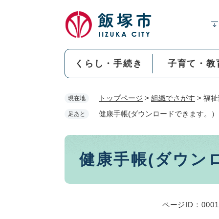
ペ
ー
ジ
の
先
くらし・手続き
子育て・教
頭
で
す
トップページ
>
組織でさがす
>
福祉
現在地
。
健康手帳(ダウンロードできます。）
足あと
本
健康手帳(ダウン
文
ページID：0001