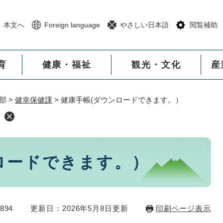
メニューを飛ばして本文へ
本文へ
Foreign language
やさしい日本語
閲覧補助
育
健康・福祉
観光・文化
産
部
>
健幸保健課
>
健康手帳(ダウンロードできます。）
ロードできます。）
894
更新日：2026年5月8日更新
印刷ページ表示