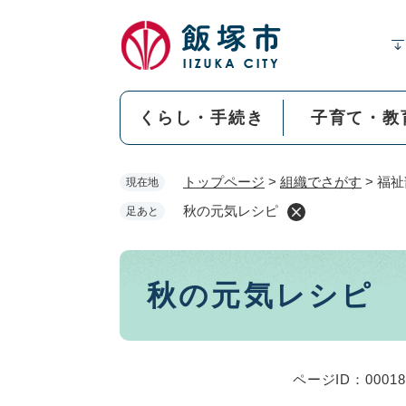
ペ
ー
ジ
の
先
くらし・手続き
子育て・教
頭
で
す
トップページ
>
組織でさがす
>
福祉
現在地
。
秋の元気レシピ
足あと
本
秋の元気レシピ
文
ページID：00018