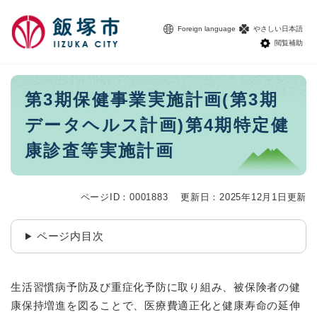
ペ
メニューを飛ばして本文へ
ー
Foreign language
やさしい日本語
ジ
閲覧補助
の
先
頭
本
第3期保健事業実施計画(第3期
で
文
す
データヘルス計画)第4期特定健
。
康診査等実施計画
ページID：0001883
更新日：2025年12月1日更新
ページ内目次
生活習慣病予防及び重症化予防に取り組み、被保険者の健
康保持増進を図ることで、医療費適正化と健康寿命の延伸