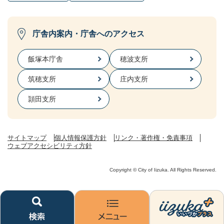
庁舎内案内・庁舎へのアクセス
飯塚本庁舎
穂波支所
筑穂支所
庄内支所
頴田支所
サイトマップ
個人情報保護方針
リンク・著作権・免責事項
ウェブアクセシビリティ方針
Copyright © City of Iizuka. All Rights Reserved.
検
メ
い
索
ニ
い