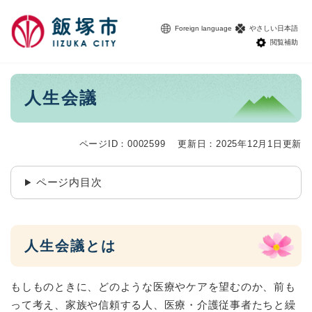
ペ
メニューを飛ばして本文へ
ー
Foreign language
やさしい日本語
ジ
閲覧補助
の
先
頭
本
人生会議
で
文
す
。
ページID：0002599
更新日：2025年12月1日更新
ページ内目次
人生会議とは
もしものときに、どのような医療やケアを望むのか、前も
って考え、家族や信頼する人、医療・介護従事者たちと繰