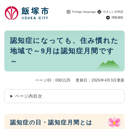
ペ
メニューを飛ばして本文へ
ー
Foreign language
やさしい日本語
ジ
閲覧補助
の
先
頭
本
認知症になっても、住み慣れた
で
文
す
地域で～9月は認知症月間です
。
～
ページID：0001125
更新日：2026年4月3日更新
ページ内目次
認知症の日・認知症月間とは