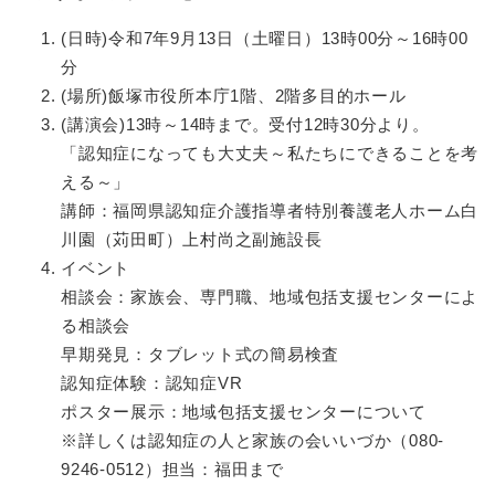
(日時)令和7年9月13日（土曜日）13時00分～16時00
分
(場所)飯塚市役所本庁1階、2階多目的ホール
(講演会)13時～14時まで。受付12時30分より。
「認知症になっても大丈夫～私たちにできることを考
える～」
講師：福岡県認知症介護指導者特別養護老人ホーム白
川園（苅田町）上村尚之副施設長
イベント
相談会：家族会、専門職、地域包括支援センターによ
る相談会
早期発見：タブレット式の簡易検査
認知症体験：認知症VR
ポスター展示：地域包括支援センターについて
※詳しくは認知症の人と家族の会いいづか（080-
9246-0512）担当：福田まで