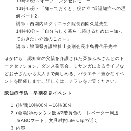
13時00分～オープニングセレモニー
13時45分～「知っておくと、役に立つ⁉認知症への理
解パート2」
講師：西園内科クリニック院長西園久慧先生
14時40分～「自分らしく暮らし続けるために～知っ
ておきたい介護のこと～」
講師：福岡県介護福祉士会副会長小島香代子先生
ほかにも、認知症の父親を介護された斉藤ふみさんとのト
ークセッション、ダンス発表会、ミサンガによるライブな
どお子さんから大人まで楽しめる、バラエティ豊かなイベ
ントを開催します。詳しくは、チラシをご覧ください。
認知症予防・早期発見イベント
(時間)10時00分～16時30分
(会場)ゆめタウン飯塚2階黄色のエレベーター周辺
※ABCマート、文具雑貨Life Clipの近く
内容