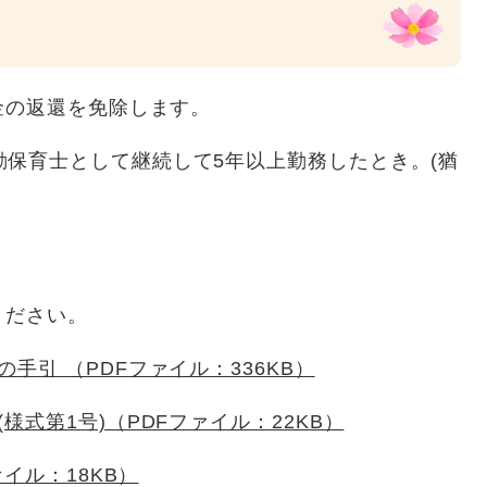
金の返還を免除します。
保育士として継続して5年以上勤務したとき。(猶
。
ください。
手引 （PDFファイル：336KB）
式第1号)（PDFファイル：22KB）
ァイル：18KB）