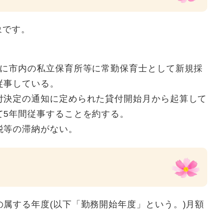
象です。
内に市内の私立保育所等に常勤保育士として新規採
従事している。
付決定の通知に定められた貸付開始月から起算して
て5年間従事することを約する。
税等の滞納がない。
属する年度(以下「勤務開始年度」という。)月額