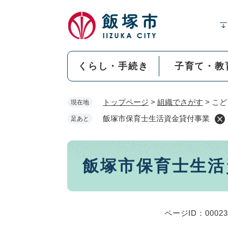
ペ
ー
ジ
の
先
くらし・手続き
子育て・教
頭
で
す
トップページ
>
組織でさがす
>
こど
現在地
。
飯塚市保育士生活資金貸付事業
足あと
本
飯塚市保育士生活
文
ページID：00023