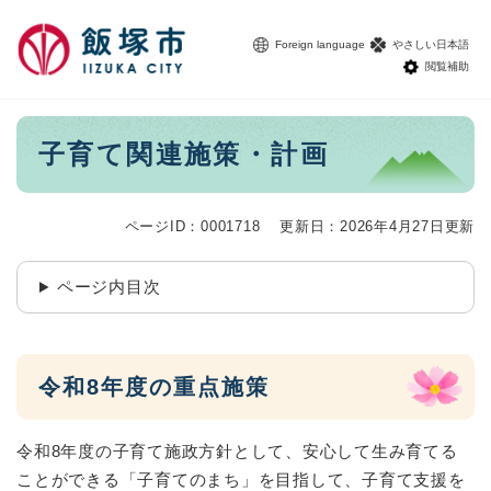
ペ
メニューを飛ばして本文へ
ー
Foreign language
やさしい日本語
ジ
閲覧補助
の
先
頭
本
子育て関連施策・計画
で
文
す
。
ページID：0001718
更新日：2026年4月27日更新
ページ内目次
令和8年度の重点施策
令和8年度の子育て施政方針として、安心して生み育てる
ことができる「子育てのまち」を目指して、子育て支援を