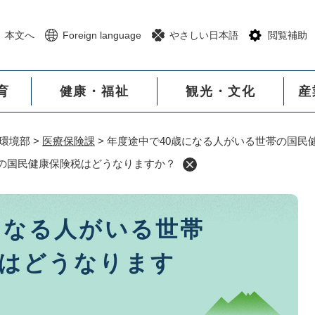
メニューを飛ばして本文へ
本文へ
Foreign language
やさしい日本語
閲覧補助
育
健康・福祉
観光・文化
産
環境部
>
医療保険課
>
年度途中で40歳になる人がいる世帯の国民
帯の国民健康保険税はどうなりますか？
になる人がいる世帯
はどうなります