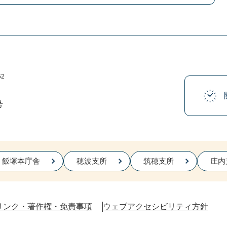
52
号
飯塚本庁舎
穂波支所
筑穂支所
庄内
リンク・著作権・免責事項
ウェブアクセシビリティ方針