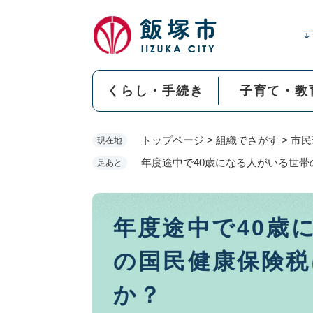
ペ
ー
ジ
の
先
くらし・手続き
子育て・教
頭
で
す
トップページ
>
組織でさがす
>
市民
現在地
。
年度途中で40歳になる人がいる世
足あと
本
年度途中で40歳
文
の国民健康保険税
か？