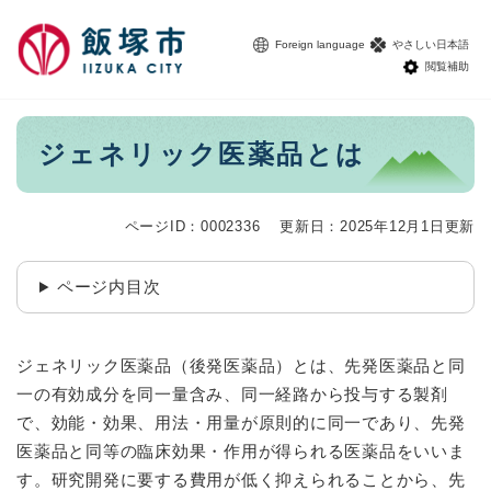
ペ
メニューを飛ばして本文へ
ー
Foreign language
やさしい日本語
ジ
閲覧補助
の
先
頭
本
ジェネリック医薬品とは
で
文
す
。
ページID：0002336
更新日：2025年12月1日更新
ページ内目次
ジェネリック医薬品（後発医薬品）とは、先発医薬品と同
一の有効成分を同一量含み、同一経路から投与する製剤
で、効能・効果、用法・用量が原則的に同一であり、先発
医薬品と同等の臨床効果・作用が得られる医薬品をいいま
す。研究開発に要する費用が低く抑えられることから、先