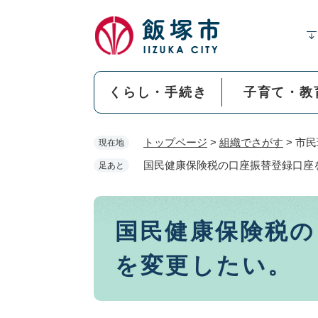
ペ
ー
ジ
の
先
くらし・手続き
子育て・教
頭
で
す
トップページ
>
組織でさがす
>
市民
現在地
。
国民健康保険税の口座振替登録口座
足あと
本
国民健康保険税の
文
を変更したい。