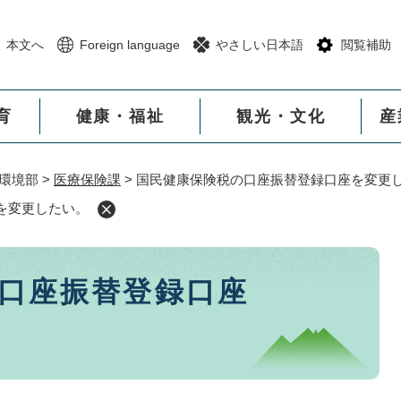
メニューを飛ばして本文へ
本文へ
Foreign language
やさしい日本語
閲覧補助
育
健康・福祉
観光・文化
産
環境部
>
医療保険課
>
国民健康保険税の口座振替登録口座を変更
を変更したい。
口座振替登録口座