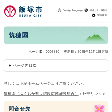
ペ
メニューを飛ばして本文へ
ー
Foreign language
やさしい日本語
ジ
閲覧補助
の
先
頭
本
筑穂園
で
文
す
。
ページID：0002830
更新日：2025年12月1日更新
ページ内目次
詳しくは下記ホームページよりご覧ください。
筑穂園（ふくおか県央環境広域施設組合）
＜外部リンク＞
問合せ先