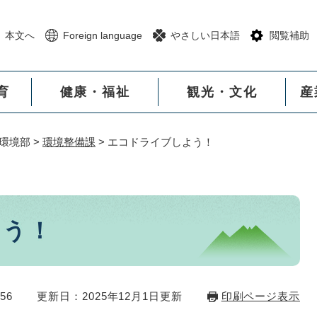
メニューを飛ばして本文へ
本文へ
Foreign language
やさしい日本語
閲覧補助
育
健康・福祉
観光・文化
産
環境部
>
環境整備課
>
エコドライブしよう！
よう！
56
更新日：2025年12月1日更新
印刷ページ表示