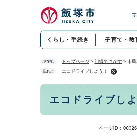
ペ
ー
ジ
の
先
くらし・手続き
子育て・教
頭
で
す
トップページ
>
組織でさがす
>
市民
現在地
。
エコドライブしよう！
足あと
本
エコドライブし
文
ページID：00026