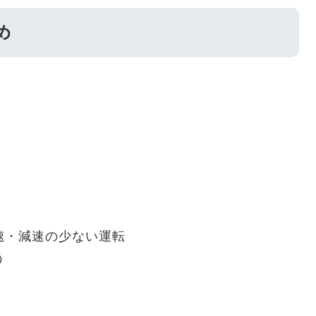
め
速・減速の少ない運転
う