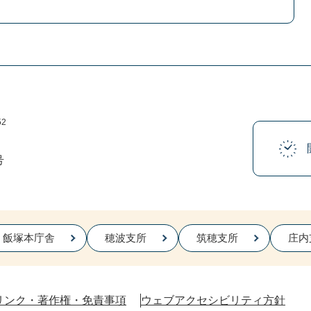
52
号
飯塚本庁舎
穂波支所
筑穂支所
庄内
リンク・著作権・免責事項
ウェブアクセシビリティ方針