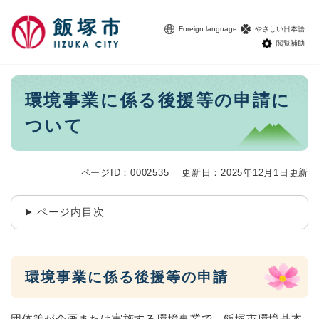
ペ
メニューを飛ばして本文へ
ー
Foreign language
やさしい日本語
ジ
閲覧補助
の
先
頭
本
環境事業に係る後援等の申請に
で
文
す
ついて
。
ページID：0002535
更新日：2025年12月1日更新
ページ内目次
環境事業に係る後援等の申請
団体等が企画または実施する環境事業で、飯塚市環境基本