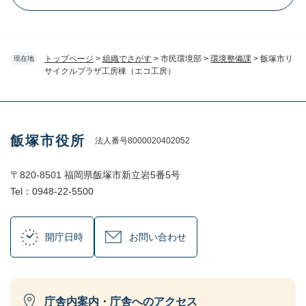
トップページ
>
組織でさがす
>
市民環境部
>
環境整備課
>
飯塚市リ
現在地
サイクルプラザ工房棟（エコ工房）
飯塚市役所
法人番号8000020402052
〒820-8501 福岡県飯塚市新立岩5番5号
Tel：0948-22-5500
開庁日時
お問い合わせ
庁舎内案内・庁舎へのアクセス