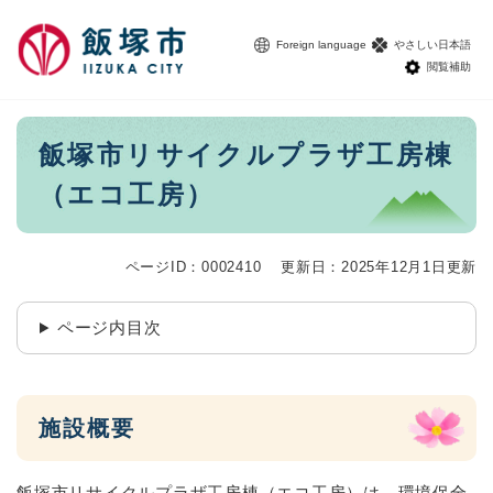
ペ
メニューを飛ばして本文へ
ー
Foreign language
やさしい日本語
ジ
閲覧補助
の
先
頭
本
飯塚市リサイクルプラザ工房棟
で
文
す
（エコ工房）
。
ページID：0002410
更新日：2025年12月1日更新
ページ内目次
施設概要
飯塚市リサイクルプラザ工房棟（エコ工房）は、環境保全