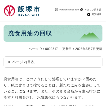
ペ
メニューを飛ばして本文へ
ー
Foreign language
やさしい日本語
ジ
閲覧補助
の
先
頭
本
廃食用油の回収
で
文
す
。
ページID：0002317
更新日：2026年5月7日更新
ページ内目次
廃食用油は、どのようにして処理していますか？固めた
り、紙に含ませて捨てることは、新たなごみを生み出して
いることになります。また、そのまま台所から生活排水に
流すと河川を汚し、水質悪化にもつながります。