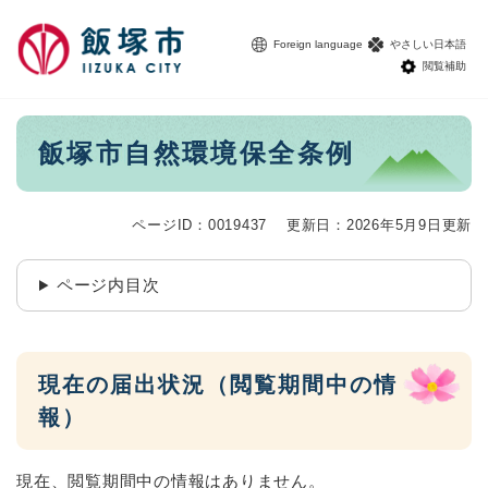
ペ
メニューを飛ばして本文へ
ー
Foreign language
やさしい日本語
ジ
閲覧補助
の
先
頭
本
飯塚市自然環境保全条例
で
文
す
。
ページID：0019437
更新日：2026年5月9日更新
ページ内目次
現在の届出状況（閲覧期間中の情
報）
現在、閲覧期間中の情報はありません。