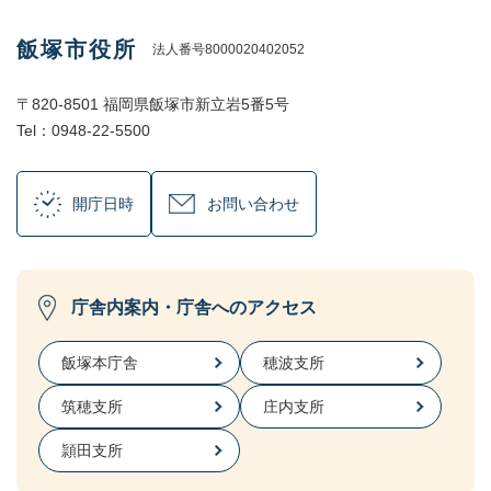
飯塚市役所
法人番号8000020402052
〒820-8501 福岡県飯塚市新立岩5番5号
Tel：0948-22-5500
開庁日時
お問い合わせ
庁舎内案内・庁舎へのアクセス
飯塚本庁舎
穂波支所
筑穂支所
庄内支所
頴田支所