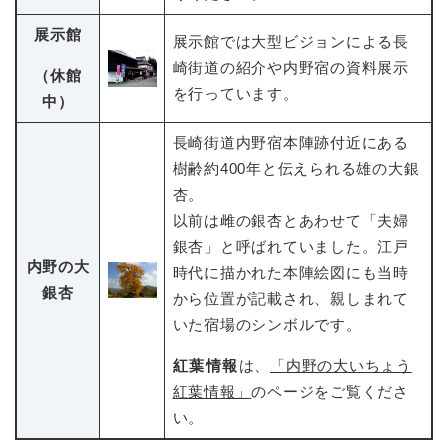
展示館
展示館では大型ビジョンによる長
崎街道の紹介や内野宿の資料展示
（休館
を行っています。
中）
長崎街道内野宿本陣跡付近にある
樹齢約400年と伝えられる雄の大銀
杏。
以前は雌の銀杏とあわせて「夫婦
銀杏」と呼ばれていました。江戸
内野の大
時代に描かれた本陣絵図にも当時
銀杏
から位置が記載され、親しまれて
いた宿場のシンボルです。
紅葉情報
は、
「内野の大いちょう
紅葉情報」
のページをご覧くださ
い。