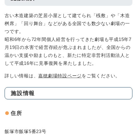
古い木造建築の芝居小屋として建てられ「桟敷」や「木造
桝席」「回り舞台」などがある全国でも数少ない劇場の一
つです。
昭和6年から72年間個人経営を行ってきた劇場も平成15年7
月19日の水害で経営存続が危ぶまれましたが、全国からの
温かい支援や励ましのもと、新たに特定非営利活動法人と
して平成16年に見事復興を果たしました。
詳しい情報は、
嘉穂劇場特設ページ
をご覧ください。
施設情報
住所
飯塚市飯塚5番23号