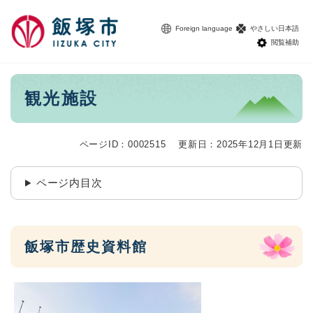
ペ
メニューを飛ばして本文へ
ー
Foreign language
やさしい日本語
ジ
閲覧補助
の
先
頭
本
観光施設
で
文
す
。
ページID：0002515
更新日：2025年12月1日更新
ページ内目次
飯塚市歴史資料館