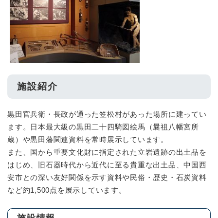
施設紹介
黒田官兵衛・長政が通った笠松村があった場所に建ってい
ます。日本最大級の黒田二十四騎図絵馬（曩祖八幡宮所
蔵）や黒田藩関連資料を常時展示しています。
また、国から重要文化財に指定された立岩遺跡の出土品を
はじめ、旧石器時代から近代に至る貴重な出土品、中国西
安市との深い友好関係を示す資料や民俗・歴史・石炭資料
など約1,500点を展示しています。
施設情報