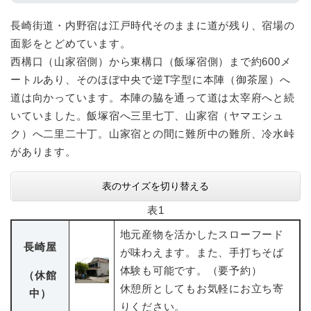
長崎街道・内野宿は江戸時代そのままに道が残り、宿場の
面影をとどめています。
西構口（山家宿側）から東構口（飯塚宿側）まで約600メ
ートルあり、そのほぼ中央で逆T字型に本陣（御茶屋）へ
道は向かっています。本陣の脇を通って道は太宰府へと続
いていました。飯塚宿へ三里七丁、山家宿（ヤマエシュ
ク）へ二里二十丁。山家宿との間に難所中の難所、冷水峠
があります。
表のサイズを切り替える
表1
地元産物を活かしたスローフード
長崎屋
が味わえます。また、手打ちそば
体験も可能です。（要予約）
（休館
休憩所としてもお気軽にお立ち寄
中）
りください。