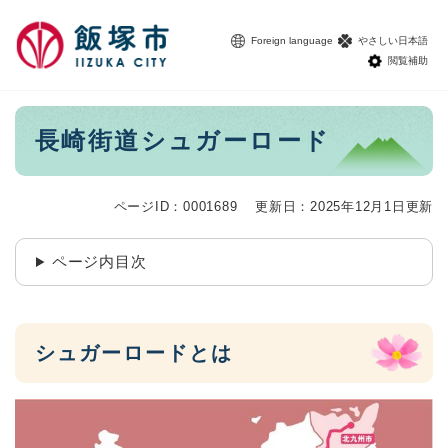
ペ
メニューを飛ばして本文へ
ー
Foreign language
やさしい日本語
ジ
閲覧補助
の
先
頭
本
長崎街道シュガーロード
で
文
す
。
ページID：0001689
更新日：2025年12月1日更新
ページ内目次
シュガーロードとは