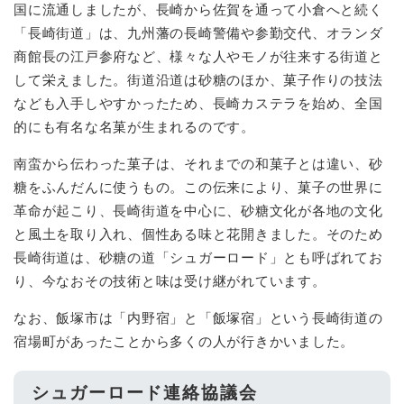
国に流通しましたが、長崎から佐賀を通って小倉へと続く
「長崎街道」は、九州藩の長崎警備や参勤交代、オランダ
商館長の江戸参府など、様々な人やモノが往来する街道と
して栄えました。街道沿道は砂糖のほか、菓子作りの技法
なども入手しやすかったため、長崎カステラを始め、全国
的にも有名な名菓が生まれるのです。
南蛮から伝わった菓子は、それまでの和菓子とは違い、砂
糖をふんだんに使うもの。この伝来により、菓子の世界に
革命が起こり、長崎街道を中心に、砂糖文化が各地の文化
と風土を取り入れ、個性ある味と花開きました。そのため
長崎街道は、砂糖の道「シュガーロード」とも呼ばれてお
り、今なおその技術と味は受け継がれています。
なお、飯塚市は「内野宿」と「飯塚宿」という長崎街道の
宿場町があったことから多くの人が行きかいました。
シュガーロード連絡協議会