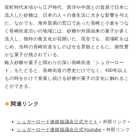
室町時代末頃から江戸時代、西洋や中国との貿易で日本に
流入した砂糖は、日本の人々の食生活に大きな影響を与え
た。なかでも、海外貿易の窓口であった長崎と小倉をつな
ぐ長崎街道沿いの地域には、砂糖や外国由来の菓子が多く
流入し、独特の食文化が花開いた。現在でも、宿場町をは
じめ、当時の長崎街道をしのばせる景観とともに、個性豊
かな菓子が残されている。
輸入砂糖や菓子と関わりの深い長崎街道「シュガーロー
ド」をたどると、長崎街道の歴史だけでなく、400年以上
もの時をかけて発展し続ける砂糖や菓子の文化に触れるこ
とができる。
関連リンク
シュガーロード連絡協議会公式サイト
＜外部リンク＞
シュガーロード連絡協議会公式Youtube
＜外部リンク