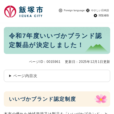
ペ
メニューを飛ばして本文へ
ー
Foreign language
やさしい日本語
ジ
閲覧補助
の
先
頭
本
令和7年度いいづかブランド認
で
文
す
定製品が決定しました！
。
ページID：0015961
更新日：2025年12月1日更新
ページ内目次
いいづかブランド認定制度
本市の優れた地域資源又は製品を「いいづかブランド」と