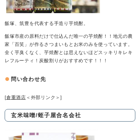
飯塚、筑豊を代表する手造り芋焼酎。
飯塚市産の原料だけで仕込んだ唯一の芋焼酎！！地元の農
家「百笑」が作るさつまいもとお米のみを使っています。
全く芋臭くなく、芋焼酎とは思えないほどスッキリキレキ
レフルーティ！炭酸割りがおすすめです！！！
問い合わせ先
[
倉重酒店
＜外部リンク＞
]
玄米味噌/蛭子屋合名会社