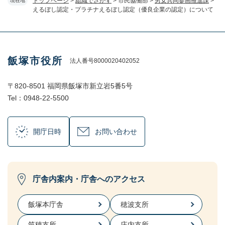
トップページ
>
組織でさがす
>
市民協働部
>
男女共同参画推進課
>
現在地
えるぼし認定・プラチナえるぼし認定（優良企業の認定）について
飯塚市役所
法人番号8000020402052
〒820-8501 福岡県飯塚市新立岩5番5号
Tel：0948-22-5500
開庁日時
お問い合わせ
庁舎内案内・庁舎へのアクセス
飯塚本庁舎
穂波支所
筑穂支所
庄内支所