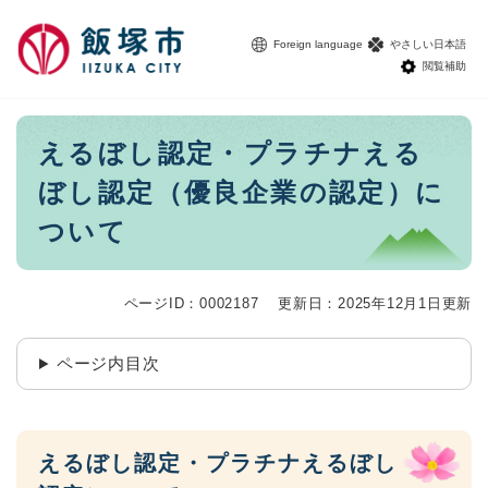
ペ
メニューを飛ばして本文へ
ー
Foreign language
やさしい日本語
ジ
閲覧補助
の
先
頭
本
えるぼし認定・プラチナえる
で
文
す
ぼし認定（優良企業の認定）に
。
ついて
ページID：0002187
更新日：2025年12月1日更新
ページ内目次
えるぼし認定・プラチナえるぼし