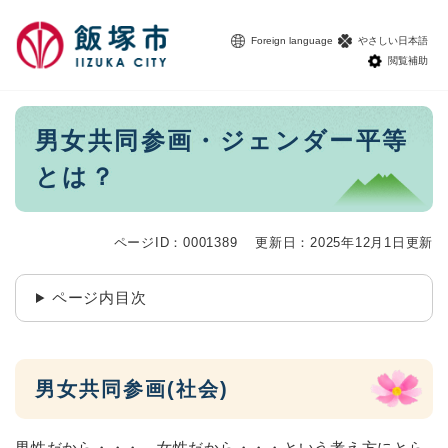
ペ
メニューを飛ばして本文へ
ー
Foreign language
やさしい日本語
ジ
閲覧補助
の
先
頭
本
男女共同参画・ジェンダー平等
で
文
す
とは？
。
ページID：0001389
更新日：2025年12月1日更新
ページ内目次
男女共同参画(社会)
男性だから・・・、女性だから・・・という考え方にとら