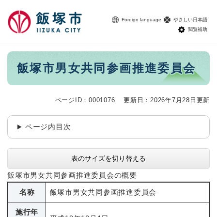
ペ
メニューを飛ばして本文へ
ー
Foreign language
やさしい日本語
ジ
閲覧補助
の
先
頭
本
飯塚市男女共同参画推進委員会
で
文
す
。
ページID：0001076
更新日：2026年7月28日更新
ページ内目次
表のサイズを切り替える
飯塚市男女共同参画推進委員会の概要
名称
飯塚市男女共同参画推進委員会
施行年