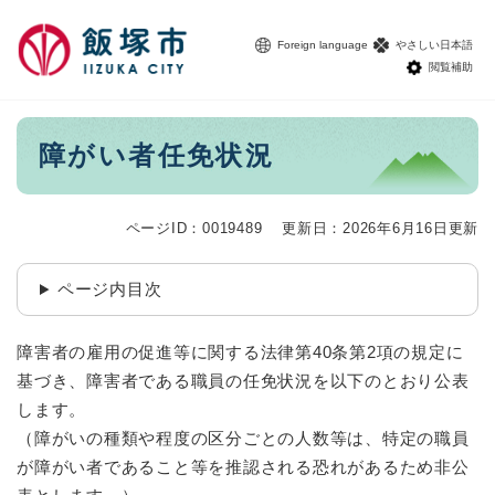
ペ
メニューを飛ばして本文へ
ー
Foreign language
やさしい日本語
ジ
閲覧補助
の
先
頭
本
障がい者任免状況
で
文
す
。
ページID：0019489
更新日：2026年6月16日更新
ページ内目次
障害者の雇用の促進等に関する法律第40条第2項の規定に
基づき、障害者である職員の任免状況を以下のとおり公表
します。
（障がいの種類や程度の区分ごとの人数等は、特定の職員
が障がい者であること等を推認される恐れがあるため非公