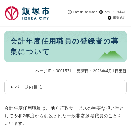
ペ
メニューを飛ばして本文へ
ー
Foreign language
やさしい日本語
ジ
閲覧補助
の
先
頭
本
会計年度任用職員の登録者の募
で
文
す
集について
。
ページID：0001571
更新日：2026年4月1日更新
ページ内目次
会計年度任用職員は、地方行政サービスの重要な担い手と
して令和2年度から創設された一般非常勤職職員のことを
いいます。