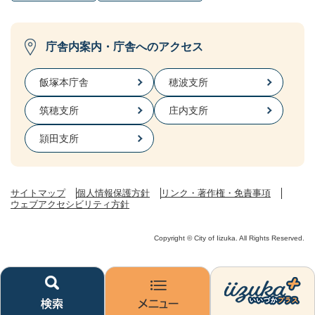
庁舎内案内・庁舎へのアクセス
飯塚本庁舎
穂波支所
筑穂支所
庄内支所
頴田支所
サイトマップ
個人情報保護方針
リンク・著作権・免責事項
ウェブアクセシビリティ方針
Copyright © City of Iizuka. All Rights Reserved.
検
メ
い
索
ニ
い