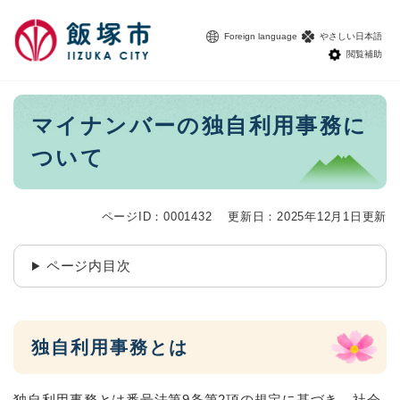
ペ
メニューを飛ばして本文へ
ー
Foreign language
やさしい日本語
ジ
閲覧補助
の
先
頭
本
マイナンバーの独自利用事務に
で
文
す
ついて
。
ページID：0001432
更新日：2025年12月1日更新
ページ内目次
独自利用事務とは
独自利用事務とは番号法第9条第2項の規定に基づき、社会