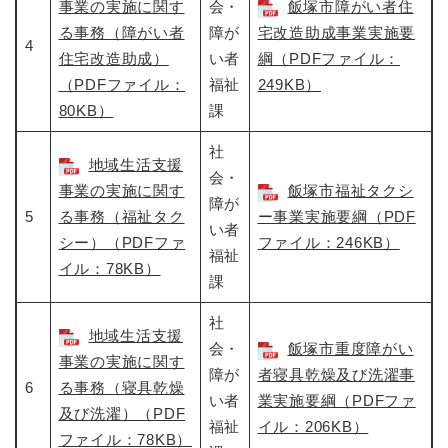
事業の実施に関す
会・
飯塚市障がい者住
る事務（障がい者
障が
宅改造助成事業実施要
4
住宅改造助成）
い者
綱（PDFファイル：
（PDFファイル：
福祉
249KB）
80KB）
課
社
地域生活支援
会・
事業の実施に関す
飯塚市福祉タクシ
障が
5
る事務（福祉タク
ー事業実施要綱（PDF
い者
シー）（PDFファ
ファイル：246KB）
福祉
イル：78KB）
課
社
地域生活支援
会・
飯塚市重度障がい
事業の実施に関す
障が
者寝具乾燥及び洗濯事
6
る事務（寝具乾燥
い者
業実施要綱（PDFファ
及び洗濯）（PDF
福祉
イル：206KB）
ファイル：78KB）