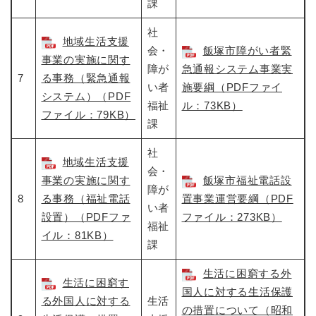
課
社
地域生活支援
会・
飯塚市障がい者緊
事業の実施に関す
障が
急通報システム事業実
7
る事務（緊急通報
い者
施要綱（PDFファイ
システム）（PDF
福祉
ル：73KB）
ファイル：79KB）
課
社
地域生活支援
会・
事業の実施に関す
飯塚市福祉電話設
障が
8
る事務（福祉電話
置事業運営要綱（PDF
い者
設置）（PDFファ
ファイル：273KB）
福祉
イル：81KB）
課
生活に困窮する外
生活に困窮す
国人に対する生活保護
る外国人に対する
生活
の措置について（昭和