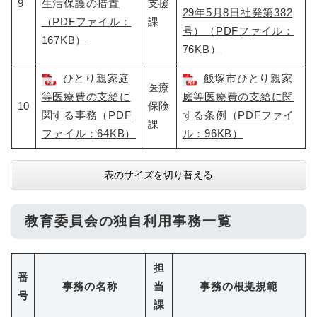
9
生活保護の措置
支援
29年5月8日社発第382
（PDFファイル：
課
号）（PDFファイル：
167KB）
76KB）
ひとり親家庭
飯塚市ひとり親家
医療
等医療費の支給に
庭等医療費の支給に関
10
保険
関する事務（PDF
する条例（PDFファイ
課
ファイル：64KB）
ル：96KB）
表のサイズを切り替える
教育委員会の独自利用事務一覧
担
番
事務の名称
当
事務の根拠規範
号
課