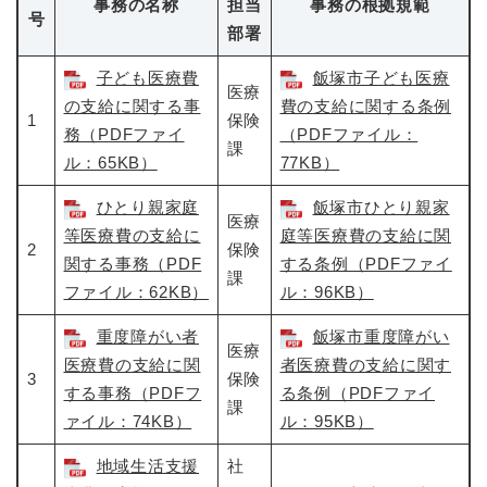
事務の名称
担当
事務の根拠規範
号
部署
子ども医療費
飯塚市子ども医療
医療
の支給に関する事
費の支給に関する条例
1
保険
務（PDFファイ
（PDFファイル：
課
ル：65KB）
77KB）
ひとり親家庭
飯塚市ひとり親家
医療
等医療費の支給に
庭等医療費の支給に関
2
保険
関する事務（PDF
する条例（PDFファイ
課
ファイル：62KB）
ル：96KB）
重度障がい者
飯塚市重度障がい
医療
医療費の支給に関
者医療費の支給に関す
3
保険
する事務（PDFフ
る条例（PDFファイ
課
ァイル：74KB）
ル：95KB）
地域生活支援
社