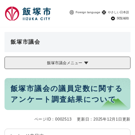
ペ
メニューを飛ばして本文へ
ー
Foreign language
やさしい日本語
ジ
閲覧補助
の
先
頭
で
飯塚市議会
す
。
飯塚市議会メニュー
本
飯塚市議会の議員定数に関する
文
アンケート調査結果について
ページID：0002513
更新日：2025年12月1日更新