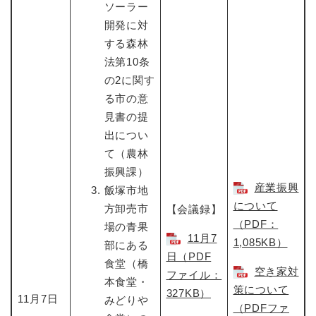
ソーラー
開発に対
する森林
法第10条
の2に関す
る市の意
見書の提
出につい
て（農林
振興課）
産業振興
飯塚市地
について
方卸売市
【会議録】
（PDF：
場の青果
11月7
1,085KB）
部にある
日​（PDF
食堂（橋
空き家対
ファイル：
本食堂・
策について
327KB）
11月7日
みどりや
（PDFファ