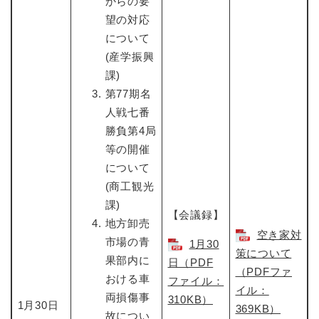
からの要
望の対応
について
(産学振興
課)
第77期名
人戦七番
勝負第4局
等の開催
について
(商工観光
課)
【会議録】
地方卸売
空き家対
市場の青
1月30
策について
果部内に
日​（PDF
（PDFファ
おける車
ファイル：
イル：
両損傷事
310KB）
1月30日
369KB）
故につい