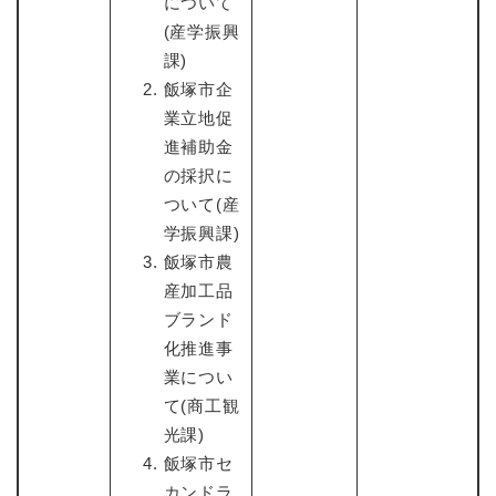
について
(産学振興
課)
飯塚市企
業立地促
進補助金
の採択に
ついて(産
学振興課)
飯塚市農
産加工品
ブランド
化推進事
業につい
て(商工観
光課)
飯塚市セ
カンドラ