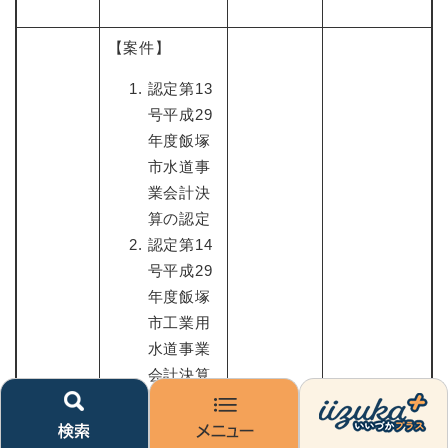
【案件】
認定第13
号平成29
年度飯塚
市水道事
業会計決
算の認定
認定第14
号平成29
年度飯塚
市工業用
水道事業
会計決算
の認定
検
メ
い
認定第15
索
ニ
い