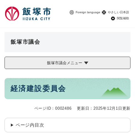
ペ
メニューを飛ばして本文へ
ー
Foreign language
やさしい日本語
ジ
閲覧補助
の
先
頭
で
飯塚市議会
す
。
飯塚市議会メニュー
本
経済建設委員会
文
ページID：0002486
更新日：2025年12月1日更新
ページ内目次