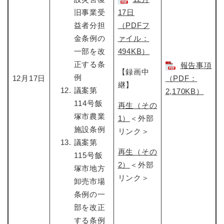
旧事業受
17日​
益者分担
（PDFフ
金条例の
ァイル：
一部を改
494KB）
正する条
報告事項
【録画中
例
12月17日
（PDF：
継】
議案第
2,170KB）
114号飯
再生（その
塚市農業
1）
＜外部
施設条例
リンク＞
議案第
再生（その
115号飯
2）
＜外部
塚市地方
リンク＞
卸売市場
条例の一
部を改正
する条例