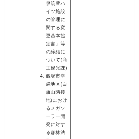
泉筑豊ハ
イツ施設
の管理に
関する変
更基本協
定書」等
の締結に
ついて(商
工観光課)
飯塚市幸
袋地区(白
旗山隣接
地)におけ
るメガソ
ーラー開
発に対す
る森林法