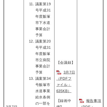
議案第19
号平成31
年度飯塚
市下水道
事業会計
予算
議案第20
号平成31
年度飯塚
市立病院
【会議録】
事業会計
予算
3月7日​
議案第34
（PDFフ
号飯塚市
ァイル：
水道事業
635KB）
給水条例
【録画中
報告事項
の一部を
3月7日
継】
（PDF：