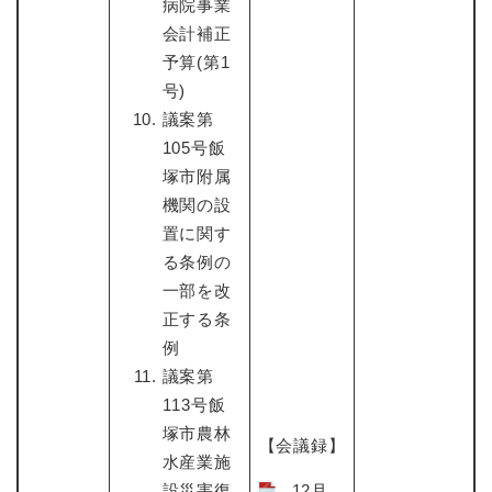
病院事業
会計補正
予算(第1
号)
議案第
105号飯
塚市附属
機関の設
置に関す
る条例の
一部を改
正する条
例
議案第
113号飯
塚市農林
【会議録】
水産業施
設災害復
12月