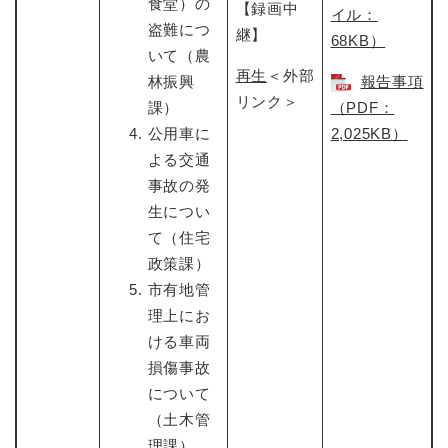
食堂）の
【録画中
イル：
盗難につ
継】
68KB）
いて（農
再生
＜外部
林振興
報告事項
リンク＞
課）
（PDF：
公用車に
2,025KB）
よる交通
事故の発
生につい
て（住宅
政策課）
市有地管
理上にお
ける車両
損傷事故
について
（土木管
理課）