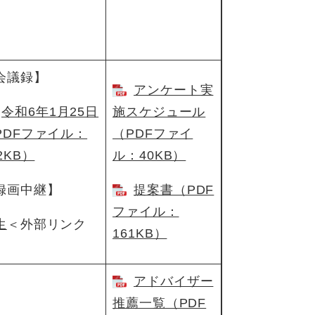
会議録】
アンケート実
令和6年1月25日​
施スケジュール
PDFファイル：
（PDFファイ
2KB）
ル：40KB）
録画中継】
提案書（PDF
ファイル：
生
＜外部リンク
161KB）
アドバイザー
推薦一覧（PDF