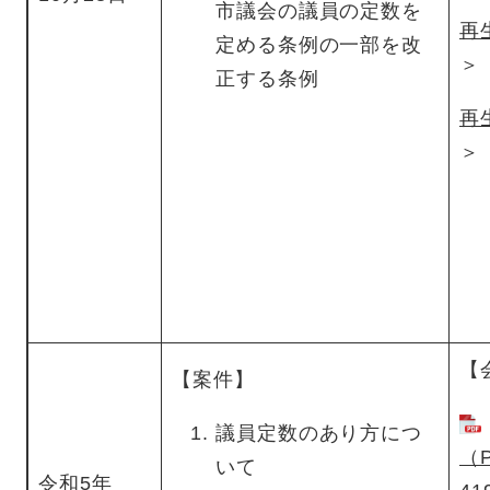
市議会の議員の定数を
再
定める条例の一部を改
＞
正する条例
再
＞
【
【案件】
議員定数のあり方につ
（
いて
令和5年