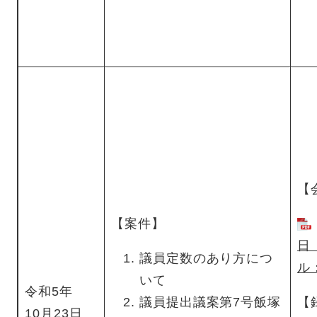
【
【案件】
日
議員定数のあり方につ
ル
いて
令和5年
議員提出議案第7号飯塚
【
10月23日