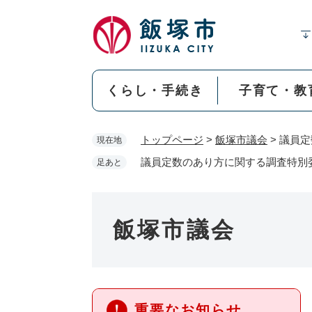
ペ
ー
ジ
の
先
くらし・手続き
子育て・教
頭
で
す
トップページ
>
飯塚市議会
>
議員定
現在地
。
議員定数のあり方に関する調査特別
足あと
飯塚市議会
重要なお知らせ