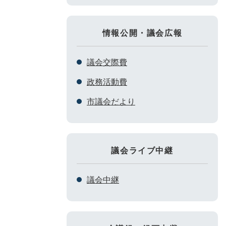
情報公開・議会広報
議会交際費
政務活動費
市議会だより
議会ライブ中継
議会中継