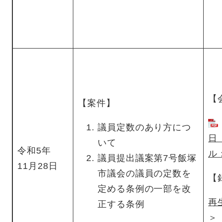
【
【案件】
議員定数のあり方につ
日
いて
令和5年
ル
議員提出議案第7号飯塚
11月28日
市議会の議員の定数を
【
定める条例の一部を改
再
正する条例
＞