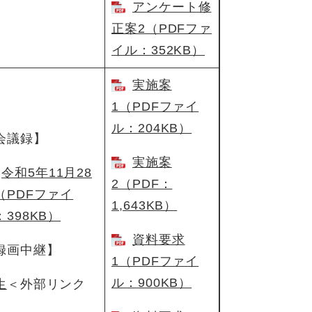
アンケート修
正案2（PDFファ
イル：352KB）
実施案
1（PDFファイ
ル：204KB）
会議録】
実施案
令和5年11月28
2（PDF：
（PDFファイ
1,643KB）
：398KB）
資料要求
録画中継】
1（PDFファイ
ル：900KB）
生
＜外部リンク