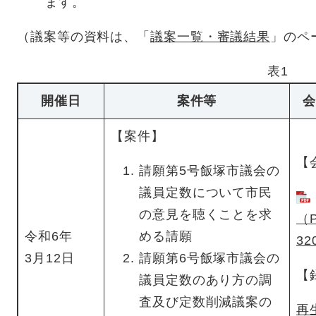
ます。
（議案等の資料は、「
議案一覧・審議結果
」のペ
表1
開催日
案件等
会
【案件】
【
請願第5号飯塚市議会の
議員定数について市民
の意見を聴くことを求
（
令和6年
める請願
32
3月12日
請願第6号飯塚市議会の
【
議員定数のあり方の調
査及び定数削減議案の
再