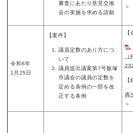
審査にあたり意見交換
＞
会の実施を求める請願
【
【案件】
議員定数のあり方につ
（
いて
令和6年
23
議員提出議案第7号飯塚
1月25日
市議会の議員の定数を
【
定める条例の一部を改
再
正する条例
＞