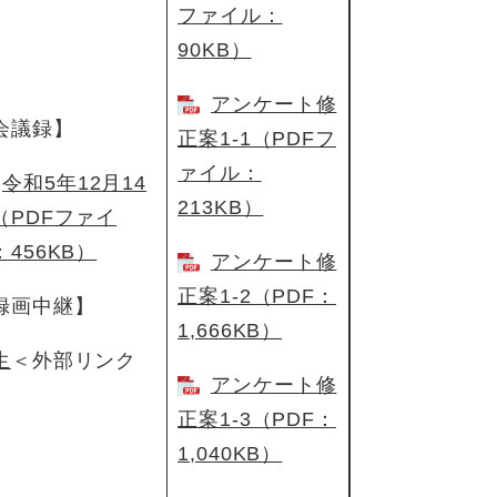
ファイル：
90KB）
アンケート修
会議録】
正案1-1（PDFフ
ァイル：
令和5年12月14
213KB）
​（PDFファイ
：456KB）
アンケート修
正案1-2（PDF：
録画中継】
1,666KB）
生
＜外部リンク
アンケート修
正案1-3（PDF：
1,040KB）