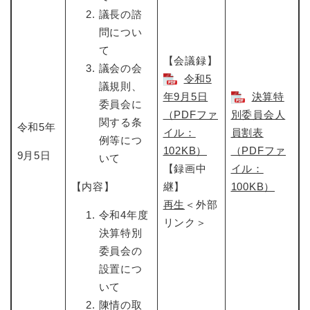
議長の諮
問につい
て
【会議録】
議会の会
令和5
議規則、
年9月5日​
決算特
委員会に
（PDFファ
別委員会人
関する条
令和5年
イル：
員割表
例等につ
102KB）
（PDFファ
9月5日
いて
【録画中
イル：
【内容】
継】
100KB）
再生
＜外部
令和4年度
リンク＞
決算特別
委員会の
設置につ
いて
陳情の取