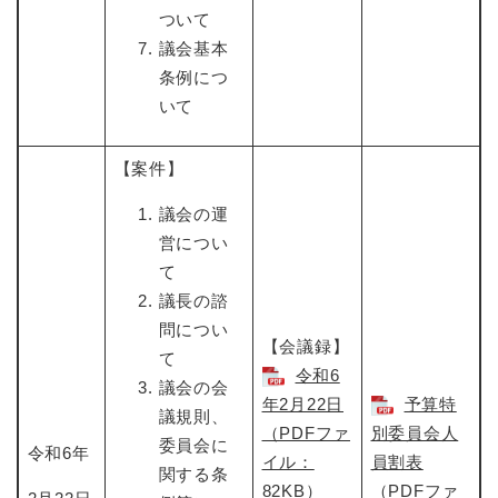
ついて
議会基本
条例につ
いて
【案件】
議会の運
営につい
て
議長の諮
問につい
【会議録】
て
令和6
議会の会
年2月22日​
予算特
議規則、
（PDFファ
別委員会人
委員会に
令和6年
イル：
員割表
関する条
82KB）
（PDFファ