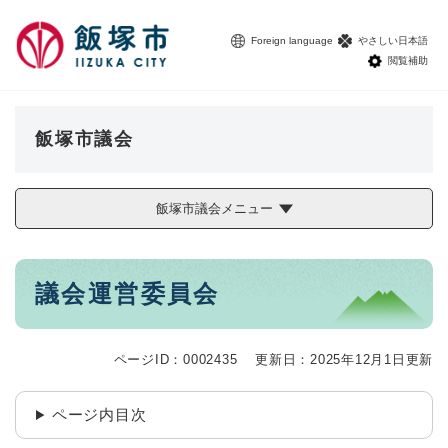
ペ
メニューを飛ばして本文へ
ー
Foreign language
やさしい日本語
ジ
閲覧補助
の
先
頭
で
飯塚市議会
す
。
飯塚市議会メニュー
本
議会運営委員会
文
ページID：0002435
更新日：2025年12月1日更新
ページ内目次