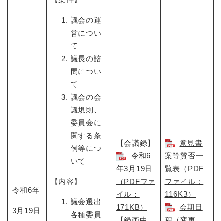
議会の運
営につい
て
議長の諮
問につい
て
議会の会
議規則、
委員会に
関する条
【会議録】
意見書
例等につ
令和6
案等賛否一
いて
年3月19日​
覧表（PDF
【内容】
（PDFファ
ファイル：
令和6年
イル：
116KB）
議会選出
171KB）
会期日
3月19日
各種委員
【録画中
程（変更