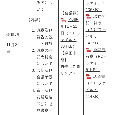
例等につ
ファイル：
いて
136KB）
【会議録】
議案付
【内容】
令和5
託一覧表
年11月21
（PDFファ
議案及び
日​（PDFフ
令和5年
イル：
報告の説
ァイル：
143KB）
明・質疑
11月21
394KB）
会期日
議案の付
日
【録画中
程案（PDF
託委員会
継】
ファイル：
について
再生
＜外部
81KB）
会期及び
リンク＞
諮問書
会議予定
（PDFファ
について
イル：
質問及び
114KB）
質疑通告
並びに意
見書案・