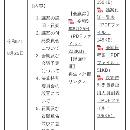
150KB）
【内容】
議案付
【会議録】
託一覧表
議案の説
令和5
（PDFファ
明・質疑
年8月25日​
イル：
議案の付
（PDFファ
149KB）
託委員会
令和5年
イル：
会期日
について
223KB）
8月25日
程案（PDF
会期及び
【録画中
ファイル：
会議予定
継】
91KB）
について
再生
＜外部
決算特
決算特別
リンク＞
別委員選出
委員会の
用人員割表
設置につ
（PDFファ
いて
イル：
質問及び
108KB）
質疑通告
並びに意