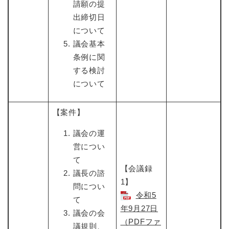
請願の提
出締切日
について
議会基本
条例に関
する検討
について
【案件】
議会の運
営につい
て
【会議録
議長の諮
1】
問につい
令和5
て
年9月27日​
議会の会
（PDFファ
議規則、