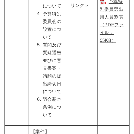
予算特
リンク＞
について
別委員選出
予算特別
用人員割表
委員会の
（PDFファ
設置につ
イル：
いて
95KB）
質問及び
質疑通告
並びに意
見書案・
請願の提
出締切日
について
議会基本
条例につ
いて
【案件】