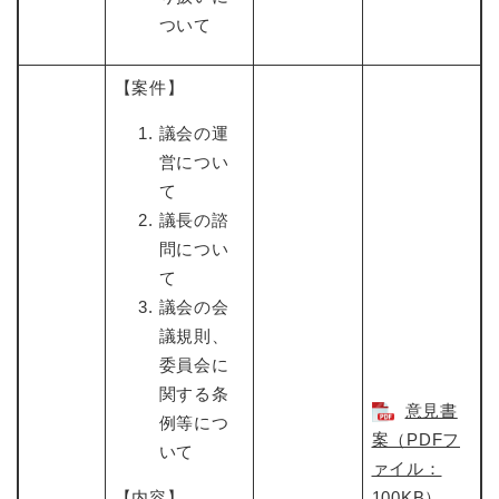
ついて
【案件】
議会の運
営につい
て
議長の諮
問につい
て
議会の会
議規則、
委員会に
関する条
意見書
例等につ
案（PDFフ
いて
ァイル：
【内容】
100KB）