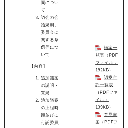
問につい
て
議会の会
議規則、
委員会に
関する条
例等につ
議案一
いて
覧表（PDF
ファイル：
【内容】
182KB）
議案付
追加議案
託一覧表
の説明・
（PDFファ
質疑
イル：
追加議案
139KB）
の上程時
意見書
期並びに
案（PDFフ
付託委員