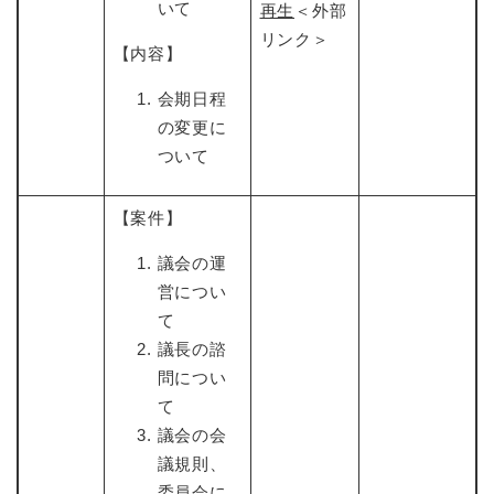
いて
再生
＜外部
リンク＞
【内容】
会期日程
の変更に
ついて
【案件】
議会の運
営につい
て
議長の諮
問につい
て
議会の会
議規則、
委員会に