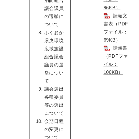
消防組合
96KB）
議会議員
請願文
の選挙に
書表（PDF
ついて
ファイル：
ふくおか
69KB）
県央環境
請願書
広域施設
（PDFファ
組合議会
イル：
議員の選
100KB）
挙につい
て
議会選出
各種委員
等の選出
について
会期日程
の変更に
ついて