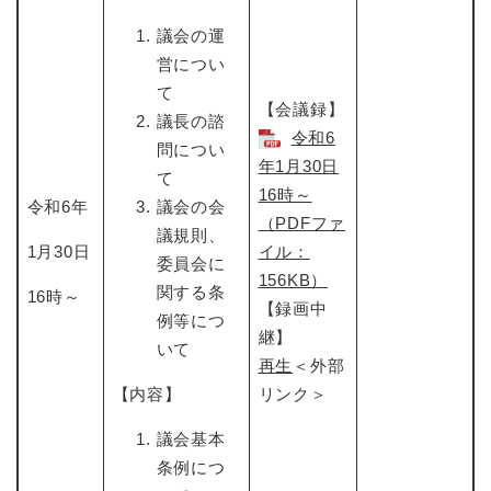
議会の運
営につい
て
【会議録】
議長の諮
令和6
問につい
年1月30日
て
16時～​
令和6年
議会の会
（PDFファ
議規則、
1月30日
イル：
委員会に
156KB）
関する条
16時～
【録画中
例等につ
継】
いて
再生
＜外部
【内容】
リンク＞
議会基本
条例につ