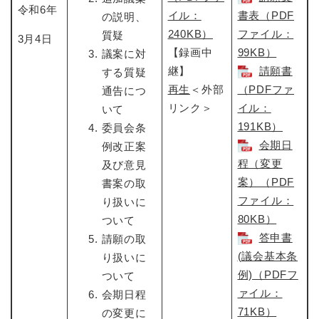
令和6年
イル：
書表（PDF
の説明、
240KB）
ファイル：
質疑
3月4日
【録画中
99KB）
議案に対
継】
請願書
する質疑
再生
＜外部
（PDFファ
通告につ
リンク＞
イル：
いて
191KB）
委員会条
会期日
例改正案
程（変更
及び意見
案）（PDF
書案の取
ファイル：
り扱いに
80KB）
ついて
答申書
請願の取
(議会基本条
り扱いに
例)（PDFフ
ついて
ァイル：
会期日程
71KB）
の変更に