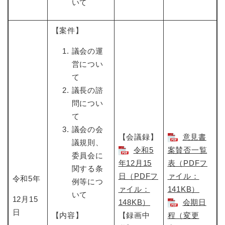
いて
【案件】
議会の運
営につい
て
議長の諮
問につい
て
議会の会
【会議録】
意見書
議規則、
令和5
案賛否一覧
委員会に
年12月15
表（PDFフ
関する条
日​（PDFフ
ァイル：
令和5年
例等につ
ァイル：
141KB）
いて
12月15
148KB）
会期日
日
【内容】
【録画中
程（変更