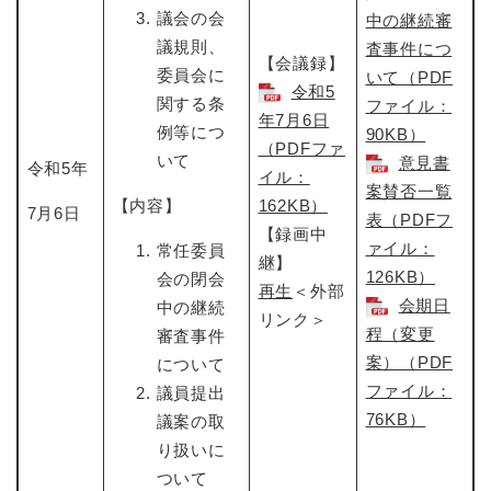
議会の会
中の継続審
議規則、
査事件につ
【会議録】
委員会に
いて（PDF
令和5
関する条
ファイル：
年7月6日​
例等につ
90KB）
（PDFファ
いて
意見書
令和5年
イル：
案賛否一覧
【内容】
162KB）
7月6日
表（PDFフ
【録画中
ァイル：
常任委員
継】
126KB）
会の閉会
再生
＜外部
会期日
中の継続
リンク＞
程（変更
審査事件
案）（PDF
について
ファイル：
議員提出
76KB）
議案の取
り扱いに
ついて