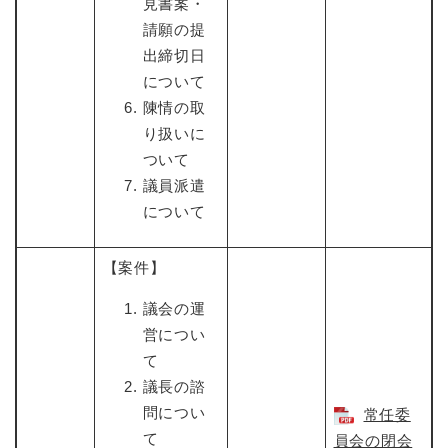
見書案・
請願の提
出締切日
について
陳情の取
り扱いに
ついて
議員派遣
について
【案件】
議会の運
営につい
て
議長の諮
問につい
常任委
て
員会の閉会