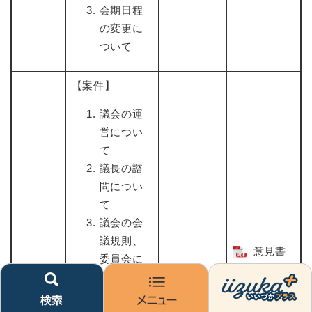
会期日程
の変更に
ついて
【案件】
議会の運
営につい
て
議長の諮
問につい
て
議会の会
議規則、
意見書
委員会に
案（PDFフ
関する条
ァイル：
検
メ
い
例等につ
索
ニ
い
305KB）