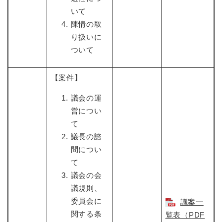
いて
陳情の取
り扱いに
ついて
【案件】
議会の運
営につい
て
議長の諮
問につい
て
議会の会
議規則、
委員会に
議案一
関する条
覧表（PDF