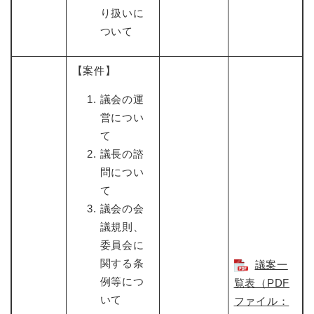
り扱いに
ついて
【案件】
議会の運
営につい
て
議長の諮
問につい
て
議会の会
議規則、
委員会に
関する条
議案一
例等につ
覧表（PDF
いて
ファイル：