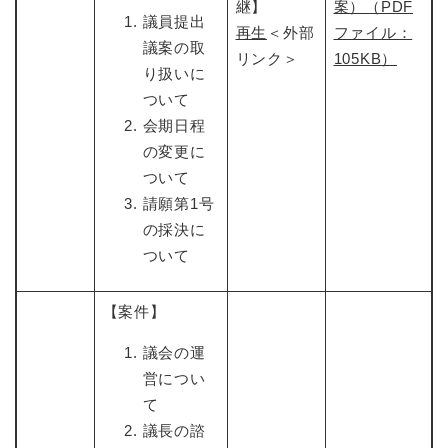
継】
案）（PDF
議員提出
再生
＜外部
ファイル：
議案の取
リンク＞
105KB）
り扱いに
ついて
会期日程
の変更に
ついて
請願第1号
の採決に
ついて
【案件】
議会の運
営につい
て
議長の諮