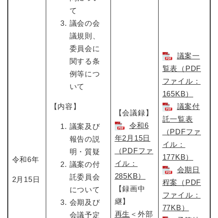
て
議会の会
議規則、
委員会に
議案一
関する条
覧表（PDF
例等につ
ファイル：
いて
165KB）
【内容】
議案付
【会議録】
託一覧表
令和6
議案及び
（PDFファ
年2月15日
報告の説
イル：
（PDFファ
明・質疑
177KB）
令和6年
イル：
議案の付
会期日
285KB）
託委員会
2月15日
程案（PDF
【録画中
について
ファイル：
継】
会期及び
77KB）
再生
＜外部
会議予定