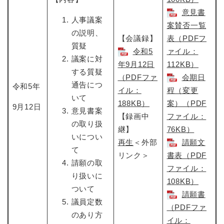
意見書
人事議案
案賛否一覧
の説明、
【会議録】
表（PDFフ
質疑
令和5
ァイル：
議案に対
年9月12日​
112KB）
する質疑
（PDFファ
会期日
通告につ
令和5年
イル：
程（変更
いて
188KB）
案）（PDF
9月12日
意見書案
【録画中
ファイル：
の取り扱
継】
76KB）
いについ
再生
＜外部
請願文
て
リンク＞
書表（PDF
請願の取
ファイル：
り扱いに
108KB）
ついて
請願書
議員定数
（PDFファ
のあり方
イル：