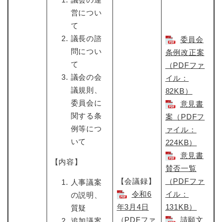
営につい
て
議長の諮
委員会
問につい
条例改正案
て
（PDFファ
議会の会
イル：
議規則、
82KB）
委員会に
意見書
関する条
案（PDFフ
例等につ
ァイル：
いて
224KB）
意見書
【内容】
賛否一覧
【会議録】
（PDFファ
人事議案
令和6
イル：
の説明、
年3月4日
131KB）
質疑
（PDFファ
請願文
追加議案