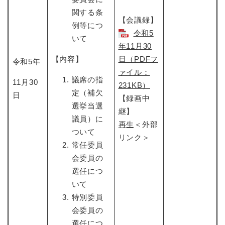
関する条
【会議録】
例等につ
令和5
いて
年11月30
【内容】
日（PDFフ
令和5年
ァイル：
議席の指
11月30
231KB）
定（補欠
日
【録画中
選挙当選
継】
議員）に
再生
＜外部
ついて
リンク＞
常任委員
会委員の
選任につ
いて
特別委員
会委員の
選任につ