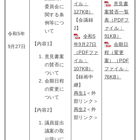
イル：
意見書
委員会に
127KB）
案賛否一覧
関する条
【会議録
表（PDFフ
例等につ
2】
ァイル：
いて
令和5年
令和5
91KB）
【内容1】
年9月27日​
会期日
9月27日
（PDFファ
程（変更
意見書案
イル：
案）（PDF
の賛否に
107KB）
ファイル：
ついて
【録画中
76KB）
会期日程
継】
の変更に
再生1
＜外
ついて
部リンク＞
再生2
＜外
【内容2】
部リンク＞
議員提出
議案の取
り扱いに