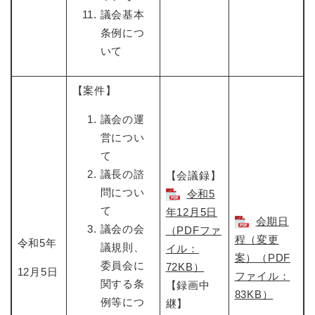
議会基本
条例につ
いて
【案件】
議会の運
営につい
て
議長の諮
【会議録】
問につい
令和5
て
年12月5日​
会期日
議会の会
（PDFファ
程（変更
令和5年
議規則、
イル：
案）（PDF
委員会に
72KB）
12月5日
ファイル：
関する条
【録画中
83KB）
例等につ
継】