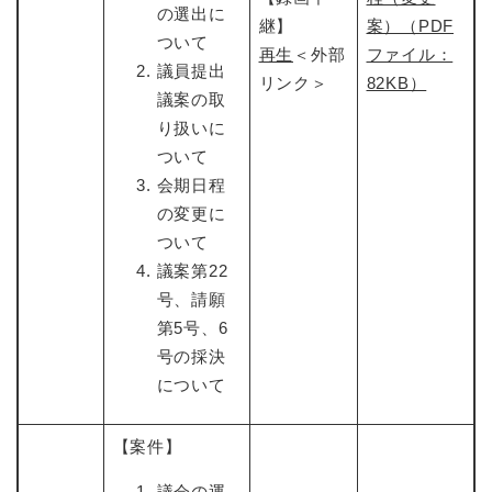
の選出に
継】
案）（PDF
ついて
再生
＜外部
ファイル：
議員提出
リンク＞
82KB）
議案の取
り扱いに
ついて
会期日程
の変更に
ついて
議案第22
号、請願
第5号、6
号の採決
について
【案件】
議会の運