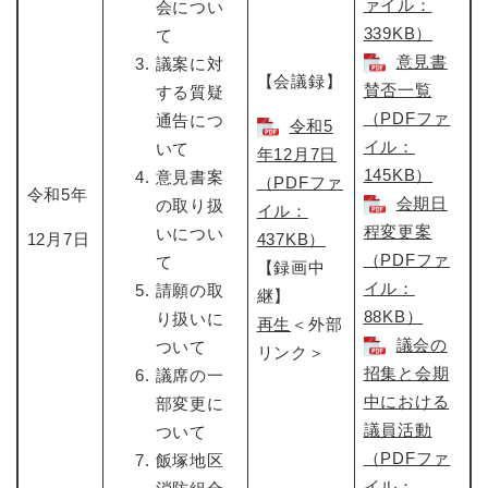
ァイル：
会につい
339KB）
て
意見書
議案に対
【会議録】
賛否一覧
する質疑
（PDFファ
通告につ
令和5
イル：
いて
年12月7日​
145KB）
意見書案
（PDFファ
令和5年
会期日
の取り扱
イル：
程変更案
いについ
12月7日
437KB）
（PDFファ
て
【録画中
イル：
請願の取
継】
88KB）
り扱いに
再生
＜外部
議会の
ついて
リンク＞
招集と会期
議席の一
中における
部変更に
議員活動
ついて
（PDFファ
飯塚地区
イル：