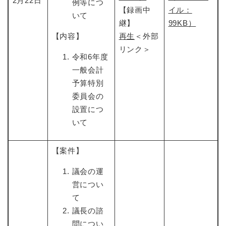
2月22日
例等につ
【録画中
イル：
いて
継】
99KB）
【内容】
再生
＜外部
リンク＞
令和6年度
一般会計
予算特別
委員会の
設置につ
いて
【案件】
議会の運
営につい
て
議長の諮
問につい