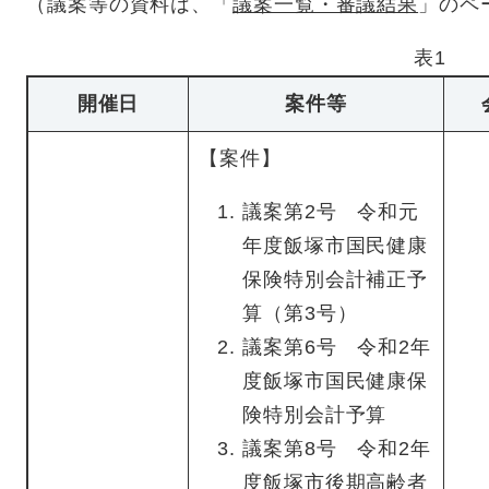
（議案等の資料は、「
議案一覧・審議結果
」のペ
表1
開催日
案件等
【案件】
議案第2号 令和元
年度飯塚市国民健康
保険特別会計補正予
算（第3号）
議案第6号 令和2年
度飯塚市国民健康保
険特別会計予算
議案第8号 令和2年
度飯塚市後期高齢者