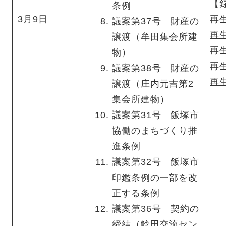
【
条例
3月9日
再
議案第37号 財産の
再
譲渡（牟田集会所建
再
物）
再
議案第38号 財産の
再
譲渡（庄内元吉第2
集会所建物）
議案第31号 飯塚市
協働のまちづくり推
進条例
議案第32号 飯塚市
印鑑条例の一部を改
正する条例
議案第36号 契約の
締結（鯰田交流セン