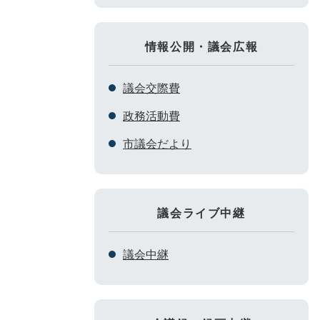
情報公開・議会広報
議会交際費
政務活動費
市議会だより
議会ライブ中継
議会中継