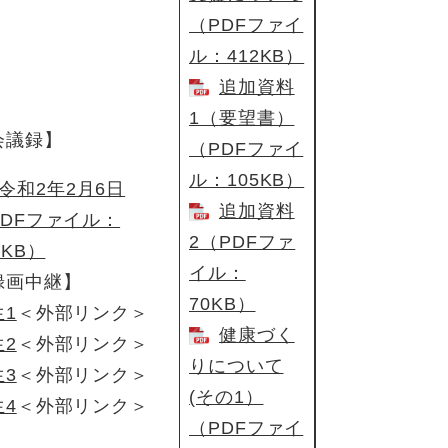
（PDFファイ
ル：412KB）
追加資料
1（要望書）
会議録】
（PDFファイ
ル：105KB）
令和2年2月6日
追加資料
PDFファイル：
2（PDFファ
3KB）
イル：
録画中継】
70KB）
生1
＜外部リンク＞
健康づく
生2
＜外部リンク＞
りについて
生3
＜外部リンク＞
(その1）
生4
＜外部リンク＞
（PDFファイ