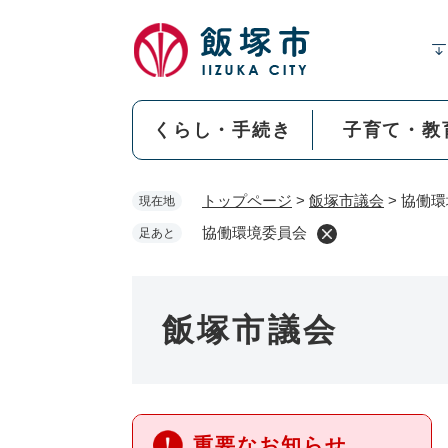
ペ
ー
ジ
の
先
くらし・手続き
子育て・教
頭
で
す
トップページ
>
飯塚市議会
>
協働環
現在地
。
協働環境委員会
足あと
飯塚市議会
重要なお知らせ