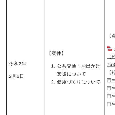
【
【案件】
（
令和2年
75
公共交通・お出かけ
【
支援について
2月6日
再
健康づくりについて
再
再
再