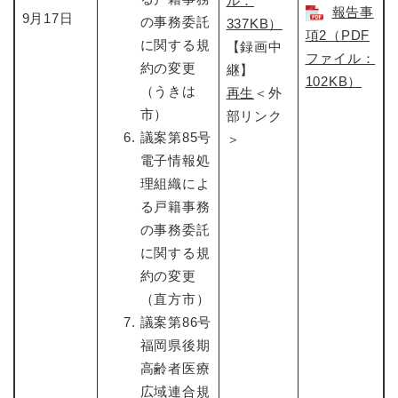
ル：
報告事
9月17日
の事務委託
337KB）
項2（PDF
に関する規
【録画中
ファイル：
約の変更
継】
102KB）
（うきは
再生
＜外
市）
部リンク
議案第85号
＞
電子情報処
理組織によ
る戸籍事務
の事務委託
に関する規
約の変更
（直方市）
議案第86号
福岡県後期
高齢者医療
広域連合規