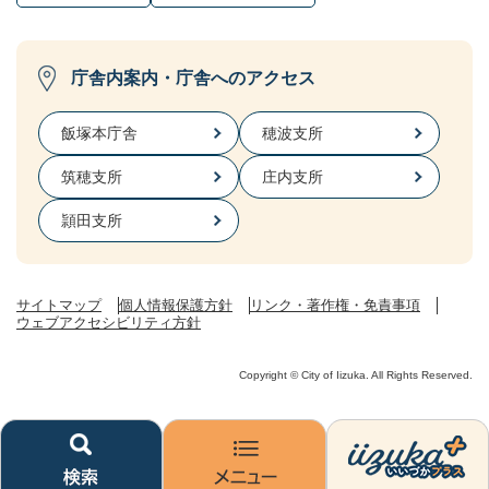
庁舎内案内・庁舎へのアクセス
飯塚本庁舎
穂波支所
筑穂支所
庄内支所
頴田支所
サイトマップ
個人情報保護方針
リンク・著作権・免責事項
ウェブアクセシビリティ方針
Copyright © City of Iizuka. All Rights Reserved.
検
メ
い
索
ニ
い