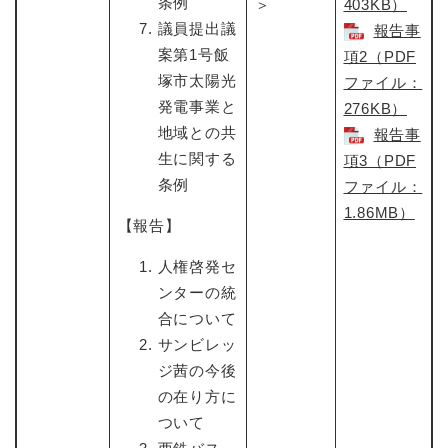
条例
＞
403KB）
議員提出議
報告事
案第1号飯
項2（PDF
塚市太陽光
ファイル：
発電事業と
276KB）
地域との共
報告事
生に関する
項3（PDF
条例
ファイル：
1.86MB）
【報告】
人権啓発セ
ンターの統
合について
サンビレッ
ジ茜の今後
の在り方に
ついて