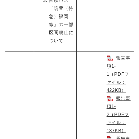
西鉄バス
「筑豊（特
急）福岡
線」の一部
区間廃止に
ついて
報告事
項1-
1（PDFフ
ァイル：
422KB）
報告事
項1-
2（PDFフ
ァイル：
187KB）
報告事