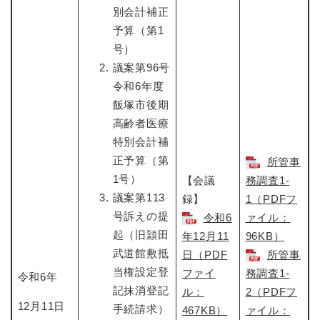
別会計補正
予算（第1
号）
議案第96号
令和6年度
飯塚市後期
高齢者医療
特別会計補
正予算（第
所管事
1号）
【会議
務調査1-
議案第113
録】
1（PDFフ
号訴えの提
令和6
ァイル：
起（旧頴田
年12月11
96KB）
武道館敷抵
日​（PDF
所管事
当権設定登
ファイ
務調査1-
令和6年
記抹消登記
ル：
2（PDFフ
12月11日
手続請求）
467KB）
ァイル：