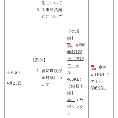
生について
工事請負契
約について
【会議
録】
令和6
年4月23
日（PDF
【案件】
ファイ
案件
自然環境保
令和6年
ル：
1（PDFフ
全対策につ
405KB）
ァイル：
4月23日
いて
【録画中
336KB）
継】
再生
＜外
部リンク
＞