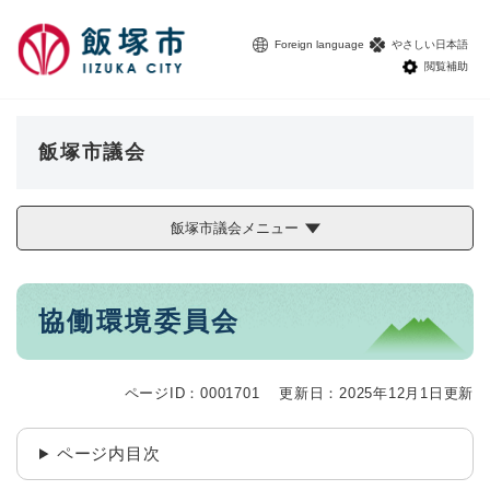
ペ
メニューを飛ばして本文へ
ー
Foreign language
やさしい日本語
ジ
閲覧補助
の
先
頭
で
飯塚市議会
す
。
飯塚市議会メニュー
本
協働環境委員会
文
ページID：0001701
更新日：2025年12月1日更新
ページ内目次