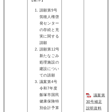
請願第9号
筑穂人権啓
発センター
の存続と充
実に関する
請願
請願第12号
新たなごみ
処理施設の
建設につい
ての請願
議案第4号
令和7年度
飯塚市国民
議案第
健康保険特
30号補足
別会計予算
説明資料