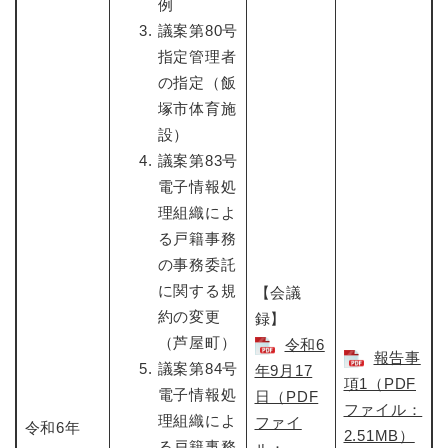
例
議案第80号
指定管理者
の指定（飯
塚市体育施
設）
議案第83号
電子情報処
理組織によ
る戸籍事務
の事務委託
に関する規
【会議
約の変更
録】
（芦屋町）
令和6
報告事
議案第84号
年9月17
項1（PDF
電子情報処
日（PDF
ファイル：
理組織によ
ファイ
令和6年
2.51MB）
る戸籍事務