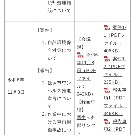
焼却処理施
設について
案件1-
【案件】
1（PDFフ
【会議
自然環境保
ァイル：
録】
全対策につ
406KB）
令和6
いて
案件1-
年11月8
2（PDFフ
【報告】
日（PDF
ァイル：
ファイ
令和6年
235KB）
飯塚市ワン
ル：
報告事
ヘルス推進
11月8日
242KB）
項1（PDF
宣言につい
【録画中
ファイル：
て
継】
346KB）
作業中にお
再生
＜外
報告事
ける車両損
部リンク
項2（PDF
傷事故につ
＞