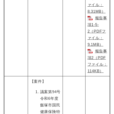
ァイル：
8.31MB）
報告事
項1-5-
2（PDFフ
ァイル：
9.1MB）
報告事
項2（PDF
ファイル：
114KB）
【案件】
議案第94号
令和6年度
飯塚市国民
健康保険特