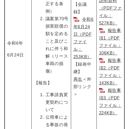
説明資料
正する条
【会議
（PDFファ
例）
録】
イル：
議案第70号
令和6
527KB）
損害賠償の
年6月24
報告事
額を定める
日（PDF
項1（PDF
こと及びこ
ファイ
令和6年
ファイル：
れに伴う和
ル：
106KB）
6月24日
解（リース
253KB）
報告事
車両の損
【録画中
項2（PDF
傷）
継】
ファイル：
再生
＜外
【報告】
143KB）
部リンク
報告事
＞
工事請負変
項3（PDF
更契約につ
ファイル：
いて
224KB）
公用車によ
る事故の発