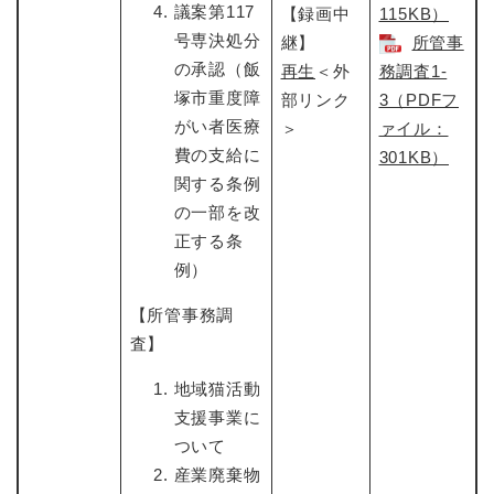
議案第117
【録画中
115KB）
号専決処分
継】
所管事
の承認（飯
再生
＜外
務調査1-
塚市重度障
部リンク
3（PDFフ
がい者医療
＞
ァイル：
費の支給に
301KB）
関する条例
の一部を改
正する条
例）
【所管事務調
査】
地域猫活動
支援事業に
ついて
産業廃棄物