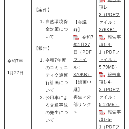
項1-
【案件】
3（PDFフ
自然環境保
【会議
ァイル：
全対策につ
録】
276KB）
いて
令和7
報告事
年1月27
項1-4-
【報告】
日​（PDF
1（PDFフ
ファイ
ァイル：
令和7年度
令和7年
ル：
5.79MB）
のコミュニ
1月27日
370KB）
報告事
ティ交通運
【録画中
項1-4-
行計画につ
継】
2（PDFフ
いて
再生
＜外
ァイル：
公用車によ
部リンク
5.12MB）
る交通事故
＞
報告事
の発生につ
項1-5-
いて
1（PDFフ