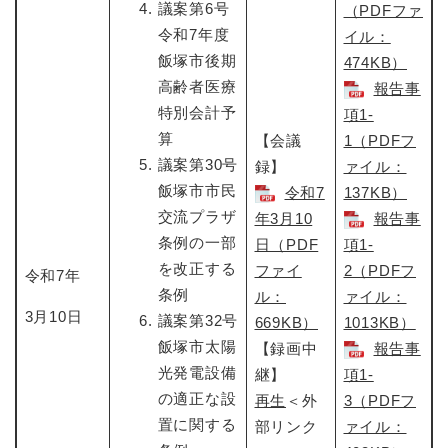
議案第6号
（PDFファ
令和7年度
イル：
飯塚市後期
474KB）
高齢者医療
報告事
特別会計予
項1-
算
【会議
1（PDFフ
議案第30号
録】
ァイル：
飯塚市市民
令和7
137KB）
交流プラザ
年3月10
報告事
条例の一部
日​（PDF
項1-
を改正する
ファイ
2（PDFフ
令和7年
条例
ル：
ァイル：
3月10日
議案第32号
669KB）
1013KB）
飯塚市太陽
【録画中
報告事
光発電設備
継】
項1-
の適正な設
再生
＜外
3（PDFフ
置に関する
部リンク
ァイル：