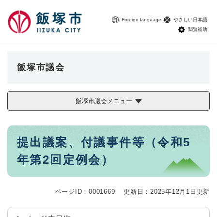
ペ
メニューを飛ばして本文へ
ー
Foreign language
やさしい日本語
ジ
閲覧補助
の
先
頭
で
飯塚市議会
す
。
飯塚市議会メニュー
本
提出議案、付議事件等（令和5
文
年第2回定例会）
ページID：0001669
更新日：2025年12月1日更新