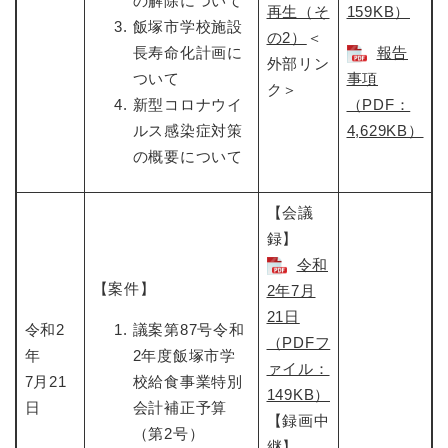
の解除について
再生（そ
159KB）
飯塚市学校施設
の2）
＜
長寿命化計画に
報告
外部リン
ついて
事項
ク＞
新型コロナウイ
（PDF：
ルス感染症対策
4,629KB）
の概要について
【会議
録】
令和
【案件】
2年7月
21日
令和2
議案第87号令和
（PDFフ
年
2年度飯塚市学
ァイル：
7月21
校給食事業特別
149KB）
日
会計補正予算
【録画中
（第2号）
継】