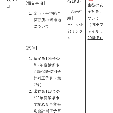
421KB）
【報告事項】
生徒の安
日
【録画中
全対策に
楽市・平恒統合
継】
ついて
保育所の候補地
再生
＜外
（PDFフ
について
部リンク
ァイル：
＞
206KB）
【案件】
議案第105号令
和2年度飯塚市
介護保険特別会
計補正予算（第
2号）
議案第113号令
和2年度飯塚市
学校給食事業特
別会計補正予算