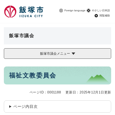
ペ
メニューを飛ばして本文へ
ー
Foreign language
やさしい日本語
ジ
閲覧補助
の
先
頭
で
飯塚市議会
す
。
飯塚市議会メニュー
本
福祉文教委員会
文
ページID：0001188
更新日：2025年12月1日更新
ページ内目次