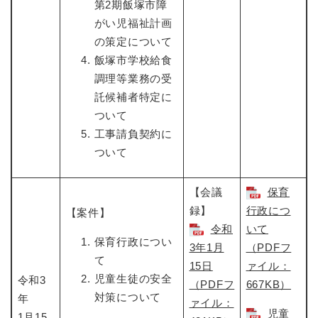
第2期飯塚市障
がい児福祉計画
の策定について
飯塚市学校給食
調理等業務の受
託候補者特定に
ついて
工事請負契約に
ついて
【会議
保育
録】
行政につ
【案件】
令和
いて
保育行政につい
3年1月
（PDFフ
て
15日​
ァイル：
児童生徒の安全
令和3
（PDFフ
667KB）
対策について
年
ァイル：
児童
1月15