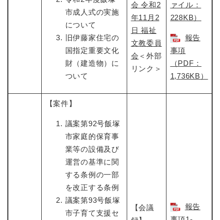
会 令和2
ァイル：
市成人式の実施
年11月2
228KB）
について
日 福祉
旧伊藤家住宅の
報告
文教委員
国指定重要文化
事項
会​
＜外部
財（建造物）に
（PDF：
リンク＞
ついて
1,736KB）
【案件】
議案第92号飯塚
市家庭的保育事
業等の設備及び
運営の基準に関
する条例の一部
を改正する条例
議案第93号飯塚
報告
【会議
市子育て支援セ
事項1-