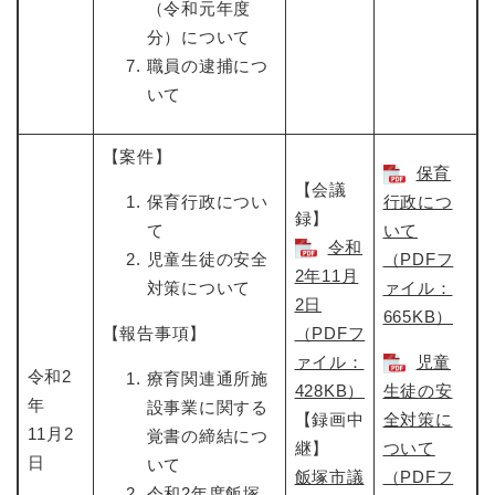
（令和元年度
分）について
職員の逮捕につ
いて
【案件】
保育
【会議
保育行政につい
行政につ
録】
て
いて
令和
児童生徒の安全
（PDFフ
2年11月
対策について
ァイル：
2日​
665KB）
【報告事項】
（PDFフ
ァイル：
児童
令和2
療育関連通所施
428KB）
生徒の安
年
設事業に関する
【録画中
全対策に
11月2
覚書の締結につ
継】
ついて
日
いて
飯塚市議
（PDFフ
令和2年度飯塚