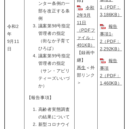
録】
ンター条例の一
1（PDF：
令和
部を改正する条
3,186KB）
2年9月
例
11日
議案第98号指定
令和2
報告
（PDFフ
管理者の指定
年
事項1-
ァイル：
（街なか子育て
9月11
2（PDF：
491KB）
ひろば）
日
2,292KB）
【録画中
議案第99号指定
継】
報告
管理者の指定
再生
＜外
事項
（サン・アビリ
部リンク
2（PDF：
ティーズいいづ
＞
1,460KB）
か）
【報告事項】
高齢者実態調査
の結果について
新型コロナウイ