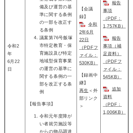
報告
備及び運営の基
【会議
事項
準に関する条例
録】
（PDF：
の一部を改正す
令和
1,757KB）
る条例
2年6月
議案第76号飯塚
報告
22日​
市特定教育・保
令和2
事項（補
（PDFフ
育施設及び特定
年
足資料）
ァイル：
地域型保育事業
6月22
（PDFフ
530KB）
の運営の基準に
日
ァイル：
【録画中
関する条例の一
545KB）
継】
部を改正する条
追加
再生
＜外
例
資料
部リンク
【報告事項】
（PDF：
＞
1,006KB）
令和元年度障が
い者就労施設等
からの物品調達