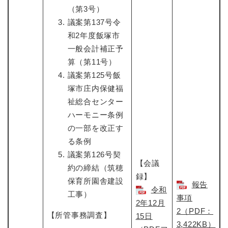
（第3号）
議案第137号令
和2年度飯塚市
一般会計補正予
算（第11号）
議案第125号飯
塚市庄内保健福
祉総合センター
ハーモニー条例
の一部を改正す
る条例
議案第126号契
【会議
約の締結（筑穂
録】
保育所園舎建設
報告
令和
工事）
事項
2年12月
2（PDF：
【所管事務調査】
15日
3,422KB）