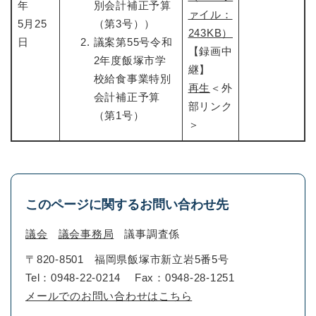
年
別会計補正予算
ァイル：
5月25
（第3号））
243KB）
日
議案第55号令和
【録画中
2年度飯塚市学
継】
校給食事業特別
再生
＜外
会計補正予算
部リンク
（第1号）
＞
このページに関するお問い合わせ先
議会
議会事務局
議事調査係
〒820-8501
福岡県飯塚市新立岩5番5号
Tel：0948-22-0214
Fax：0948-28-1251
メールでのお問い合わせはこちら