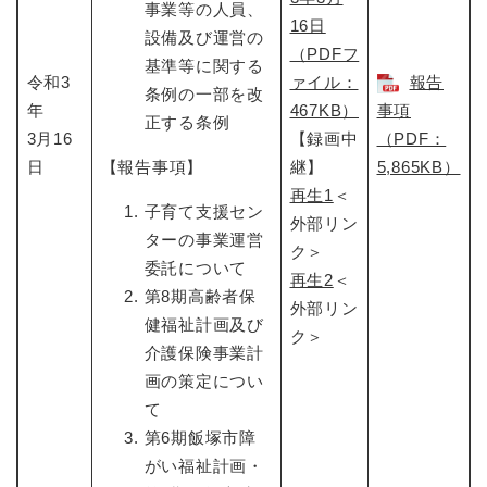
事業等の人員、
16日
設備及び運営の
（PDFフ
基準等に関する
令和3
ァイル：
報告
条例の一部を改
年
467KB）
事項
正する条例
3月16
【録画中
（PDF：
日
【報告事項】
継】
5,865KB）
再生1
＜
子育て支援セン
外部リン
ターの事業運営
ク＞
委託について
再生2
＜
第8期高齢者保
外部リン
健福祉計画及び
ク＞
介護保険事業計
画の策定につい
て
第6期飯塚市障
がい福祉計画・