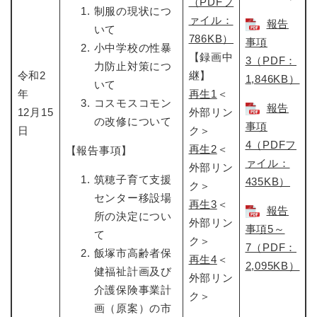
（PDFフ
制服の現状につ
ァイル：
報告
いて
786KB）
事項
小中学校の性暴
【録画中
3（PDF：
力防止対策につ
令和2
継】
1,846KB）
いて
年
再生1
＜
コスモスコモン
報告
12月15
外部リン
の改修について
事項
日
ク＞
4（PDFフ
再生2
＜
【報告事項】
ァイル：
外部リン
筑穂子育て支援
435KB）
ク＞
センター移設場
再生3
＜
報告
所の決定につい
外部リン
事項5～
て
ク＞
7（PDF：
飯塚市高齢者保
再生4
＜
2,095KB）
健福祉計画及び
外部リン
介護保険事業計
ク＞
画（原案）の市