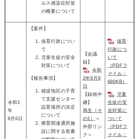
ルス感染症対策
の概要について
【案件】
保育行政につい
保育
て
行政につ
【会議
児童生徒の安全
いて
録】
対策について
（PDFフ
令和
ァイル：
【報告事項】
2年8月6
680KB）
日
穂波地区の子育
【録画中
児童
て支援センター
令和2
継】
生徒の安
設置場所の決定
年
再生（そ
全対策に
について
8月6日
の1）
＜
ついて
療育関連通所施
外部リン
（PDFフ
設に関する覚書
ク＞
ァイル：