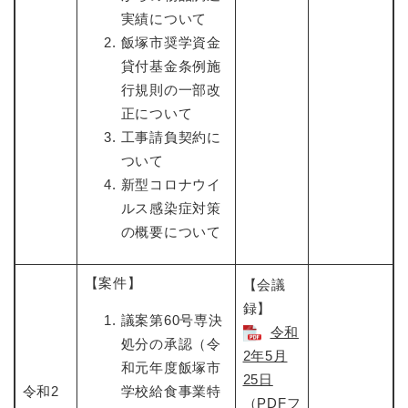
実績について
飯塚市奨学資金
貸付基金条例施
行規則の一部改
正について
工事請負契約に
ついて
新型コロナウイ
ルス感染症対策
の概要について
【案件】
【会議
録】
議案第60号専決
令和
処分の承認（令
2年5月
和元年度飯塚市
25日
令和2
学校給食事業特
（PDFフ