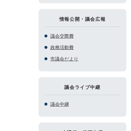
情報公開・議会広報
議会交際費
政務活動費
市議会だより
議会ライブ中継
議会中継