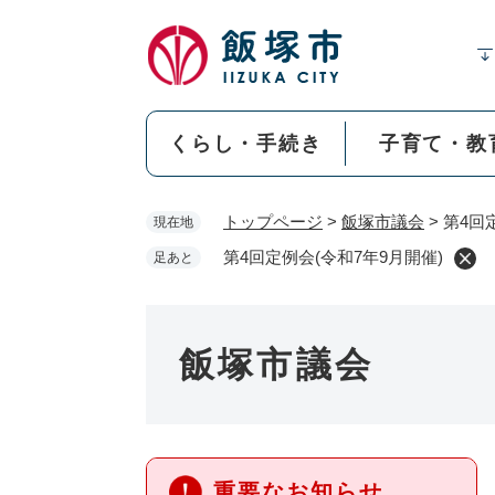
ペ
ー
ジ
の
先
くらし・手続き
子育て・教
頭
で
す
トップページ
>
飯塚市議会
>
第4回
現在地
。
第4回定例会(令和7年9月開催)
足あと
飯塚市議会
重要なお知らせ