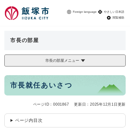
ペ
メニューを飛ばして本文へ
ー
Foreign language
やさしい日本語
ジ
閲覧補助
の
先
頭
で
市長の部屋
す
。
市長の部屋メニュー
本
市長就任あいさつ
文
ページID：0001867
更新日：2025年12月1日更新
ページ内目次