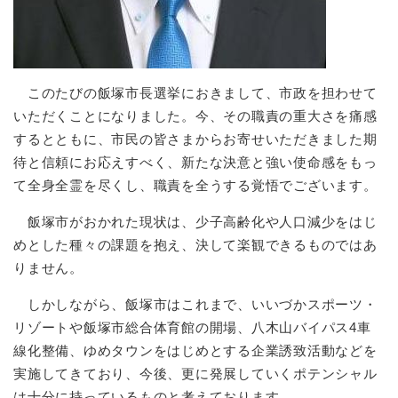
このたびの飯塚市長選挙におきまして、市政を担わせて
いただくことになりました。今、その職責の重大さを痛感
するとともに、市民の皆さまからお寄せいただきました期
待と信頼にお応えすべく、新たな決意と強い使命感をもっ
て全身全霊を尽くし、職責を全うする覚悟でございます。
飯塚市がおかれた現状は、少子高齢化や人口減少をはじ
めとした種々の課題を抱え、決して楽観できるものではあ
りません。
しかしながら、飯塚市はこれまで、いいづかスポーツ・
リゾートや飯塚市総合体育館の開場、八木山バイパス4車
線化整備、ゆめタウンをはじめとする企業誘致活動などを
実施してきており、今後、更に発展していくポテンシャル
は十分に持っているものと考えております。